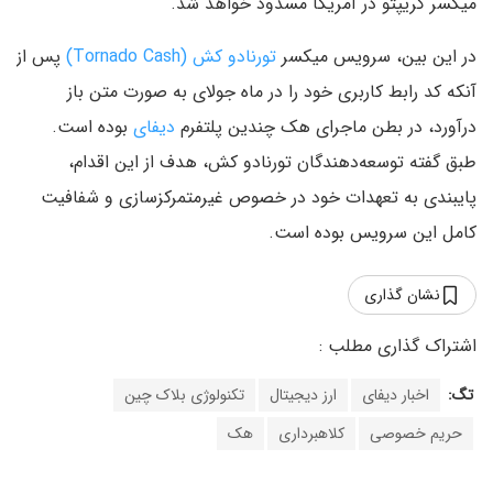
میکسر کریپتو در آمریکا مسدود خواهد شد.
در این بین، سرویس میکسر
تورنادو کش (Tornado Cash)
پس از
آنکه کد رابط کاربری خود را در ماه جولای به صورت متن باز
درآورد، در بطن ماجرای هک چندین پلتفرم
دیفای
بوده است.
طبق گفته توسعه‌دهندگان تورنادو کش، هدف از این اقدام،
پایبندی به تعهدات خود در خصوص غیرمتمرکزسازی و شفافیت
کامل این سرویس بوده است.
نشان گذاری
تگ:
اخبار دیفای
ارز دیجیتال
تکنولوژی بلاک چین
حریم خصوصی
کلاهبرداری
هک