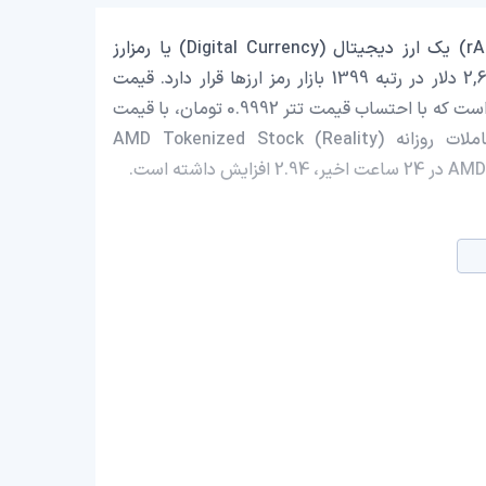
AMD Tokenized Stock (Reality) با نماد اختصاری (rAMD) یک ارز دیجیتال (Digital Currency) یا رمزارز
(Cryptocurrency) است که با ارزش بازار حدود 2,694,310.44 دلار در رتبه 1399 بازار رمز ارزها قرار دارد. قیمت
AMD Tokenized Stock (Reality) در این لحظه 491.10 دلار است که با احتساب قیمت تتر 0.9992 تومان، با قیمت
93,454,574 تومان در ایران معامله می‌شود. حجم معاملات روزانه AMD Tokenized Stock (Reality)