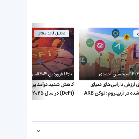
ن
تحلیل فاندامنتال
امیرحسین احمدی
16 فروردین 1404
امیرحسین احمدی
۱٬ برابری ارزش دارایی‌های دنیای
کاهش شدید درآمد پروتکل‌های دیفای
واقعی توکنیزه‌شده در آربیتروم؛ توکن ARB
(DeFi) در سال ۲۰۲۵؛ بحران پلتفرم
ق
غیرمتمرکز ادامه دارد