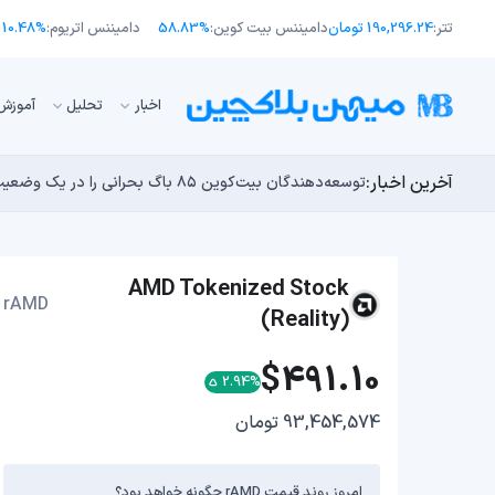
تتر:
190,296.24 تومان
دامیننس بیت کوین:
58.83%
دامیننس اتریوم:
10.48%
اﺧﺒﺎر
تحلیل
آموزش
آخرین اخبار:
انتقال ۶۶ میلیون دلاری بیت کوین توسط مایکرواستراتژی؛ آیا فشار فروش جدیدی در راه است؟
توسعه‌دهندگان بیت‌کوین ۸۵ باگ بحرانی را در یک وضعیت «فوق‌العاده بد» شناسایی کردند
اوج‌گیری طلا با تقاضای چین؛ چرا قیمت بیت کوین در ۶۴ هزار دلار درجا می‌زند؟
یک نقشه راه کوانتومی، بیت‌کوین را بسیار بالاتر خواهد برد
بدترین نمودار برای گاوهای بیت کوین؛ آیا دوران رالی‌های
AMD Tokenized Stock
rAMD
(Reality)
$491.10
2.94%
93,454,574 تومان
امروز روند قیمت rAMD چگونه خواهد بود؟