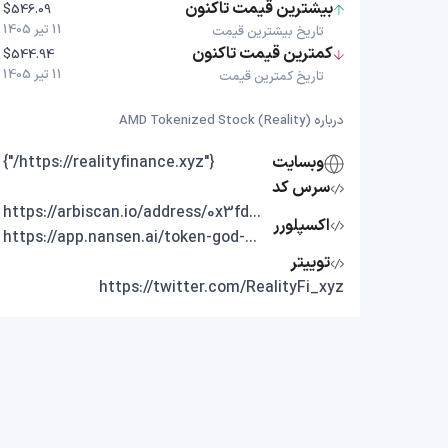
بیشترین قیمت تاکنون
$546.09
11 تیر 1405
تاریخ بیشترین قیمت
کمترین قیمت تاکنون
$544.94
11 تیر 1405
تاریخ کمترین قیمت
درباره AMD Tokenized Stock (Reality)
وبسایت
{"https://realityfinance.xyz/"}
سرس کد
https://arbiscan.io/address/0x3fde83d2d577f21f1c0f61c7a53f4f578f8d800f
اکسپلورر
https://app.nansen.ai/token-god-mode?chain=arbitrum&tab=transactions&tokenAddress=0x3fde83d2d577f21f1c0f61c7a53f4f578f8d800f
توییتر
https://twitter.com/RealityFi_xyz