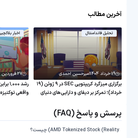
آخرین مطالب
تحلیل فاندامنتال
اخبار بلاکچی
19 خرداد 1404
امیرحسین احمدی
27 فروردین 1404
برگزاری میزگرد کریپتویی SEC در ۹ ژوئن (۱۹
رشد ۰۰۰
خرداد)؛ تمرکز بر دیفای و دارایی‌های دنیای
واقعی
همچنان بی‌رم
پرسش و پاسخ (FAQ)
AMD Tokenized Stock (Reality) چیست؟