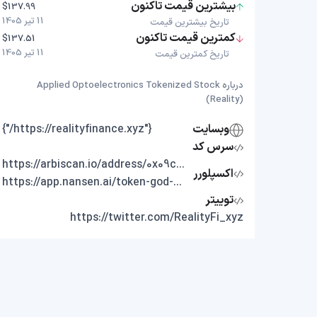
بیشترین قیمت تاکنون
$137.99
11 تیر 1405
تاریخ بیشترین قیمت
کمترین قیمت تاکنون
$137.51
11 تیر 1405
تاریخ کمترین قیمت
درباره Applied Optoelectronics Tokenized Stock
(Reality)
وبسایت
{"https://realityfinance.xyz/"}
سرس کد
https://arbiscan.io/address/0x09cef543943c8092a59c4191b434cf626c43a324
اکسپلورر
https://app.nansen.ai/token-god-mode?chain=arbitrum&tab=transactions&tokenAddress=0x09cef543943c8092a59c4191b434cf626c43a324
توییتر
https://twitter.com/RealityFi_xyz