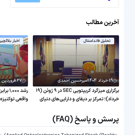
آخرین مطالب
تحلیل فاندامنتال
اخبار بلاکچی
19 خرداد 1404
امیرحسین احمدی
27 فروردین 1404
برگزاری میزگرد کریپتویی SEC در ۹ ژوئن (۱۹
رشد ۰۰۰
خرداد)؛ تمرکز بر دیفای و دارایی‌های دنیای
واقعی
همچنان بی‌رم
پرسش و پاسخ (FAQ)