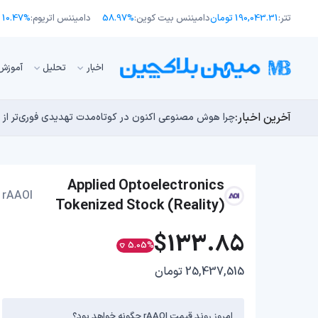
تتر:
190,043.31 تومان
دامیننس بیت کوین:
58.97%
دامیننس اتریوم:
10.47%
اﺧﺒﺎر
تحلیل
آموزش
آخرین اخبار:
توسعه‌دهندگان بیت‌کوین ۸۵ باگ بحرانی را در یک وضعیت «فوق‌العاده بد» شناسایی کردند
مایکل ترپین: متاسفم، بیت‌کوین به سمت ۴۳,۵۰۰ دلار در حال سقوط است
اوج‌گیری طلا با تقاضای چین؛ چرا قیمت بیت کوین در ۶۴ هزار دلار درجا می‌زند؟
بدترین نمودار برای گاوهای بیت کوین؛ آیا دوران رالی‌های
چرا هوش مصنوعی اکنون در کوتاه‌مدت تهدیدی فوری‌تر از 
Applied Optoelectronics
rAAOI
Tokenized Stock (Reality)
$133.85
5.05%
25,437,515 تومان
امروز روند قیمت rAAOI چگونه خواهد بود؟