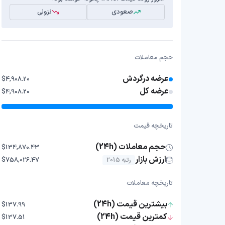
صعودی
نزولی
حجم معاملات
عرضه درگردش
$4,908.20
عرضه کل
$4,908.20
تاریخچه قیمت
حجم معاملات (24h)
$134,870.43
ارزش بازار
رتبه 2015
$758,026.47
تاریخچه معاملات
بیشترین قیمت (24h)
$137.99
کمترین قیمت (24h)
$137.51