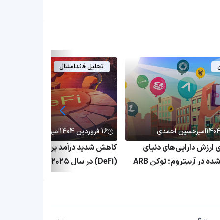
ن
تحلیل فاندامنتال
امیرحسین احمدی
16 فروردین 1404
امیرحسین احمدی
۱٬ برابری ارزش دارایی‌های دنیای
کاهش شدید درآمد پروتکل‌های دیفای
واقعی توکنیزه‌شده در آربیتروم؛ توکن ARB
(DeFi) در سال ۲۰۲۵؛ بحران پلتفرم
ق
غیرمتمرکز ادامه دارد