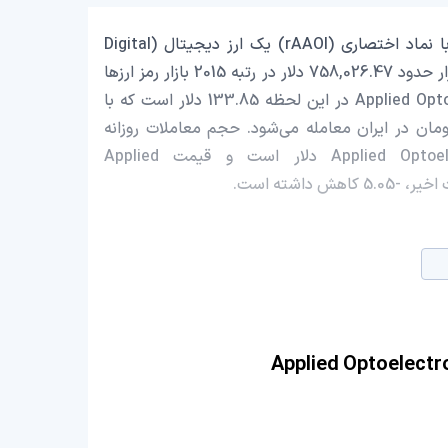
Applied Optoelectronics Tokenized Stock (Reality) با نماد اختصاری (rAAOI) یک ارز دیجیتال (Digital
Currency) یا رمزارز (Cryptocurrency) است که با ارزش بازار حدود 758,026.47 دلار در رتبه 2015 بازار رمز ارزها
قرار دارد. قیمت Applied Optoelectronics Tokenized Stock (Reality) در این لحظه 133.85 دلار است که با
اب قیمت تتر 0.9993 تومان، با قیمت 25,437,515 تومان در ایران معامله می‌شود. حجم معاملات روزانه
Applied Optoelectronics Tokenized Stock (Reality) 134,870.43 دلار است و قیمت Applied