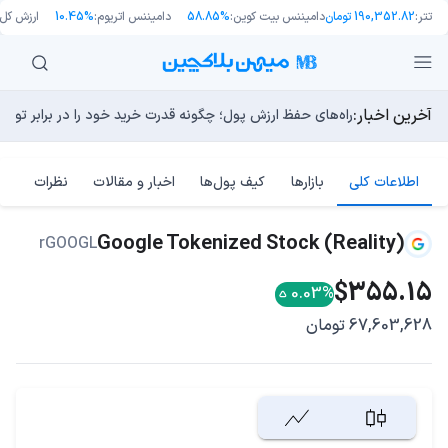
تتر:
190,352.82 تومان
دامیننس بیت کوین:
58.85%
دامیننس اتریوم:
10.45%
ارزش کل ب
آخرین اخبار:
طرح جدید EIP-8363: آیا کاهش پاداش استیکینگ به ضرر اتریوم تمام می‌شود؟
توسعه‌دهندگان بیت‌کوین ۸۵ باگ بحرانی را در یک وضعیت «فوق‌العاده بد» شناسایی کردند
مایکل ترپین: متاسفم، بیت‌کوین به سمت ۴۳,۵۰۰ دلار در حال سقوط است
راه‌های حفظ ارزش پول؛ چگونه قدرت خرید خود را در برابر تورم
چرا هوش مصنوعی اکنون در کوتاه‌مدت تهدیدی فوری‌تر از کامپ
اطلاعات کلی
بازارها
کیف پول‌ها
اخبار و مقالات
نظرات
Google Tokenized Stock (Reality)
rGOOGL
$355.15
0.03%
67,603,628 تومان