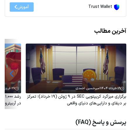
Trust Wallet
آموزش
آخرین مطالب
19 خرداد 1404
امیرحسین احمدی
27 فروردین 1404
برگزاری میزگرد کریپتویی SEC در ۹ ژوئن (۱۹ خرداد)؛ تمرکز
رشد 
بر دیفای و دارایی‌های دنیای واقعی
در آربیتروم؛ توکن ARB هم
پرسش و پاسخ (FAQ)