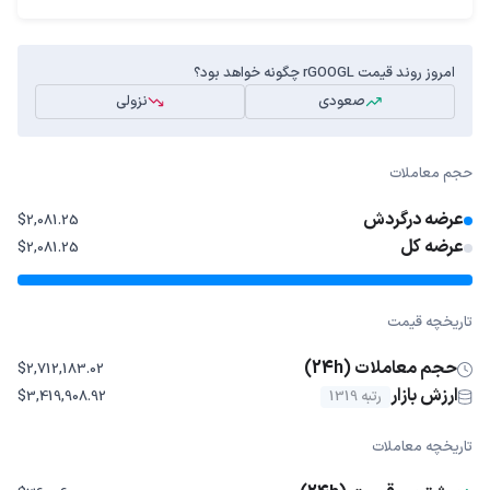
امروز روند قیمت rGOOGL چگونه خواهد بود؟
صعودی
نزولی
حجم معاملات
عرضه درگردش
$2,081.25
عرضه کل
$2,081.25
تاریخچه قیمت
حجم معاملات (24h)
$2,712,183.02
ارزش بازار
رتبه 1319
$3,419,908.92
تاریخچه معاملات