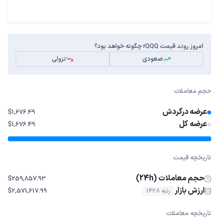
امروز روند قیمت rQQQ چگونه خواهد بود؟
صعودی
نزولی
حجم معاملات
عرضه درگردش
$1,676.49
عرضه کل
$1,676.49
تاریخچه قیمت
حجم معاملات (24h)
$259,857.93
ارزش بازار
رتبه 1428
$2,571,617.99
تاریخچه معاملات