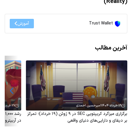
(Reality)
Trust Wallet
آموزش
آخرین مطالب
19 خرداد 1404
امیرحسین احمدی
27 فروردین 1404
برگزاری میزگرد کریپتویی SEC در ۹ ژوئن (۱۹ خرداد)؛ تمرکز
رشد 
بر دیفای و دارایی‌های دنیای واقعی
در آربیتروم؛ توکن ARB هم