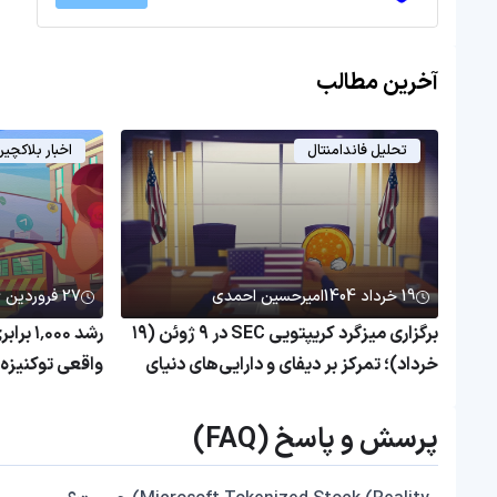
آخرین مطالب
تحلیل فاندامنتال
اخبار بلاکچی
19 خرداد 1404
امیرحسین احمدی
27 فروردین 1404
برگزاری میزگرد کریپتویی SEC در ۹ ژوئن (۱۹
رشد ۰۰۰
خرداد)؛ تمرکز بر دیفای و دارایی‌های دنیای
واقعی
همچنان بی‌رم
پرسش و پاسخ (FAQ)