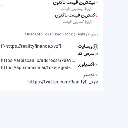
بیشترین قیمت تاکنون
-
تاریخ بیشترین قیمت
کمترین قیمت تاکنون
-
تاریخ کمترین قیمت
درباره Microsoft Tokenized Stock (Reality)
وبسایت
{"https://realityfinance.xyz/"}
سرس کد
https://arbiscan.io/address/0xda7c9549e87d4f96585701970acdcc90e8d35024
اکسپلورر
https://app.nansen.ai/token-god-mode?chain=arbitrum&tab=transactions&tokenAddress=0xda7c9549e87d4f96585701970acdcc90e8d35024
توییتر
https://twitter.com/RealityFi_xyz