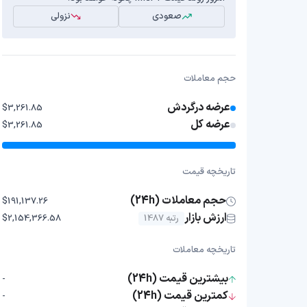
صعودی
نزولی
حجم معاملات
عرضه درگردش
$3,261.85
عرضه کل
$3,261.85
تاریخچه قیمت
حجم معاملات (24h)
$191,137.26
ارزش بازار
رتبه 1487
$2,154,366.58
تاریخچه معاملات
بیشترین قیمت (24h)
-
کمترین قیمت (24h)
-