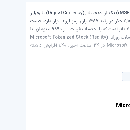
Microsoft Tokenized Stock (Reality) با نماد اختصاری (rMSFT) یک ارز دیجیتال (Digital Currency) یا رمزارز
(Cryptocurrency) است که با ارزش بازار حدود 2,154,366.58 دلار در رتبه 1487 بازار رمز ارزها قرار دارد. قیمت
Microsoft Tokenized Stock (Reality) در این لحظه 494.62 دلار است که با احتساب قیمت تتر 0.9990 تومان، با
قیمت 94,088,285 تومان در ایران معامله می‌شود. حجم معاملات روزانه Microsoft Tokenized Stock (Reality)
191,137.26 دلار است و قیمت Microsoft Tokenized Stock (Reality) در 24 ساعت اخیر، 1.40 افزایش داشته