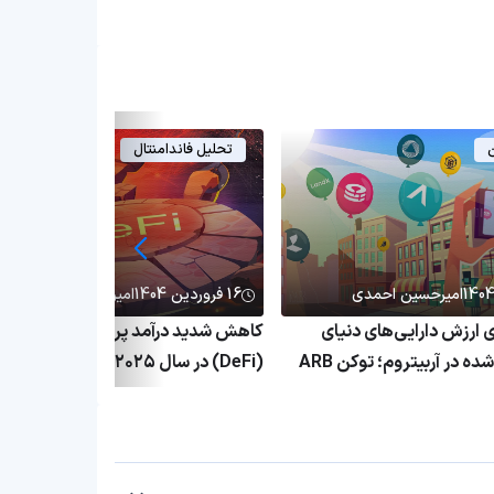
ن
تحلیل فاندامنتال
امیرحسین احمدی
16 فروردین 1404
امیرحسین احمدی
۱٬ برابری ارزش دارایی‌های دنیای
کاهش شدید درآمد پروتکل‌های دیفای
واقعی توکنیزه‌شده در آربیتروم؛ توکن ARB
(DeFi) در سال ۲۰۲۵؛ بحران پلتفرم
ق
غیرمتمرکز ادامه دارد