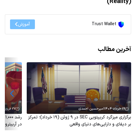
(Reality)
Trust Wallet
آموزش
آخرین مطالب
19 خرداد 1404
امیرحسین احمدی
27 فروردین 1404
برگزاری میزگرد کریپتویی SEC در ۹ ژوئن (۱۹ خرداد)؛ تمرکز
رشد 
بر دیفای و دارایی‌های دنیای واقعی
در آربیتروم؛ توکن ARB هم