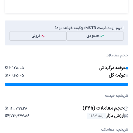
امروز روند قیمت rMSTR چگونه خواهد بود؟
صعودی
نزولی
حجم معاملات
عرضه درگردش
$16,945.05
عرضه کل
$16,945.05
تاریخچه قیمت
حجم معاملات (24h)
$1,112,799.28
ارزش بازار
رتبه 1187
$4,712,947.86
تاریخچه معاملات