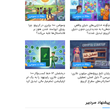
مقالات عمومی
مقالات عمومی
چگونه «دارایی‌های دنیای واقعیِ
وسواس ۱۰۰ برابری در کریپتو: چرا
جعلی» به جدیدترین جنون دنیای
رویای ثروتمند شدن هنوز بر
کریپتو تبدیل شدند؟
فاندامنتال‌ها غلبه می‌کند؟
مقالات عمومی
مقالات عمومی
پایان تلخ پروژه‌های میلیون دلاری؛
درخشش ۱۳ خط کسب‌وکار ۱۰۰
بررسی ۴ دلیل اصلی تعطیلی
میلیون دلاری، رابینهود را به یک ابر
استارتاپ‌های مطرح کریپتو
اپلیکیشن تمام‌عیار مالی تبدیل کرد
پیشنهاد سردبیر