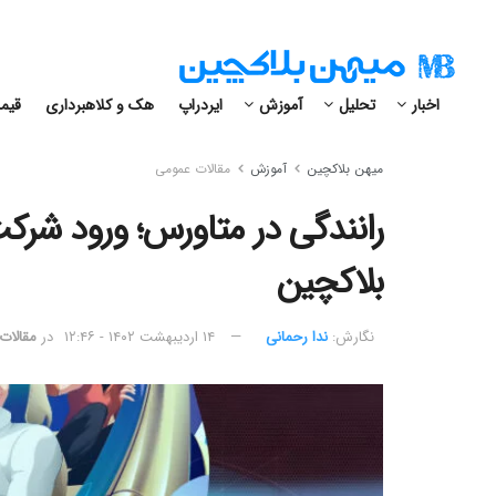
اخبار
تحلیل
آموزش
ایردراپ
هک و کلاهبرداری
قیمت
میهن بلاکچین
آموزش
مقالات عمومی
رانندگی در متاورس؛ ورود شر
بلاکچین
نگارش:‌
ندا رحمانی
۱۴ اردیبهشت ۱۴۰۲ - ۱۲:۴۶
در
مقالات