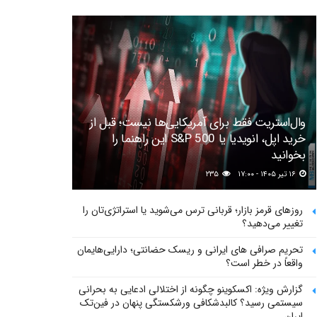
وال‌استریت فقط برای آمریکایی‌ها نیست؛ قبل از
خرید اپل، انویدیا یا S&P 500 این راهنما را
بخوانید
۱۶ تیر ۱۴۰۵ - ۱۷:۰۰
۲۳۵
روزهای قرمز بازار؛ قربانی ترس می‌شوید یا استراتژی‌تان را
تغییر می‌دهید؟
تحریم صرافی های ایرانی و ریسک حضانتی؛ دارایی‌هایمان
واقعاً در خطر است؟
گزارش ویژه: اکسکوینو چگونه از اختلالی ادعایی به بحرانی
سیستمی رسید؟ کالبدشکافی ورشکستگی پنهان در فین‌تک
ایران