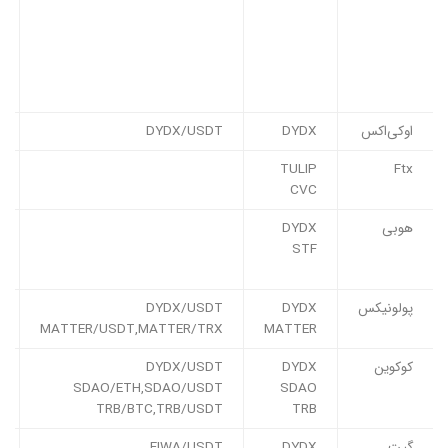
اوکی‌اکس
DYDX
DYDX/USDT
TULIP
Ftx
CVC
هوبی
DYDX
STF
پولونیکس
DYDX
DYDX/USDT
MATTER/USDT,MATTER/TRX
MATTER
کوکوین
DYDX
DYDX/USDT
SDAO/ETH,SDAO/USDT
SDAO
TRB/BTC,TRB/USDT
TRB
گیت
DYDX
FIWA/USDT