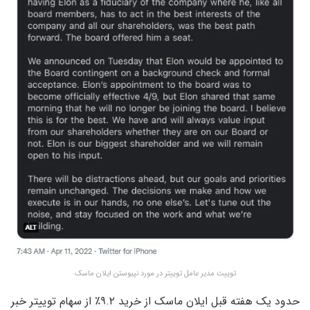
توییت مدیر عامل توییتر در مورد نپیوستن ایلان ماسک
حدود یک هفته قبل ایلان ماسک از خرید ۹.۲٪ از سهام توییتر خبر