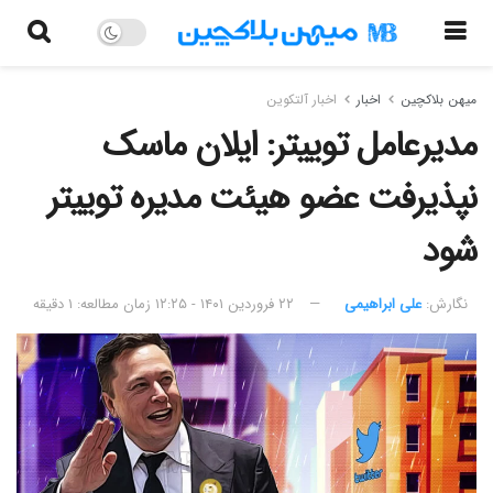
میهن بلاکچین
اخبار
اخبار آلتکوین
مدیرعامل توییتر: ایلان ماسک
نپذیرفت عضو هیئت مدیره توییتر
شود
نگارش:‌
علی ابراهیمی
۲۲ فروردین ۱۴۰۱ - ۱۲:۲۵
زمان مطالعه: ۱ دقیقه