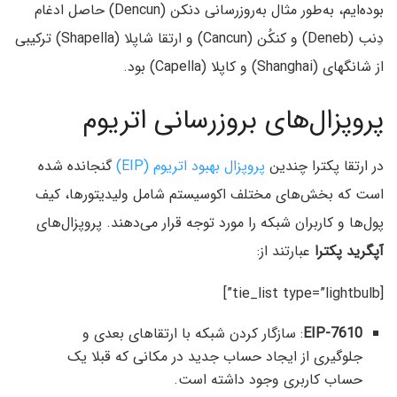
بوده‌ایم، به‌طور مثال به‌روز‌رسانی دنکن (Dencun) حاصل ادغام
دِنب (Deneb) و کنکُن (Cancun) و ارتقا شاپلا (Shapella) ترکیبی
از شانگهای (Shanghai) و کاپلا (Capella) بود.
پروپزال‌های بروزرسانی اتریوم
در ارتقا پکترا چندین
پروپزال بهبود اتریوم (EIP)
گنجانده شده
است که بخش‌های مختلف اکوسیستم شامل ولیدیتورها، کیف
پول‌ها و کاربران شبکه را مورد توجه قرار می‌دهند. پروپزال‌های
آپگرید پکترا
عبارتند از:
[tie_list type=”lightbulb”]
EIP-7610
: سازگار کردن شبکه با ارتقاهای بعدی و
جلوگیری از ایجاد حساب جدید در مکانی که قبلا یک
حساب کاربری وجود داشته است.