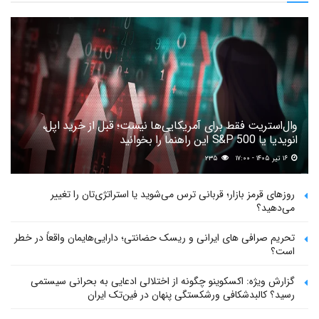
وال‌استریت فقط برای آمریکایی‌ها نیست؛ قبل از خرید اپل،
انویدیا یا S&P 500 این راهنما را بخوانید
۱۶ تیر ۱۴۰۵ - ۱۷:۰۰
۲۳۵
روزهای قرمز بازار؛ قربانی ترس می‌شوید یا استراتژی‌تان را تغییر
می‌دهید؟
تحریم صرافی های ایرانی و ریسک حضانتی؛ دارایی‌هایمان واقعاً در خطر
است؟
گزارش ویژه: اکسکوینو چگونه از اختلالی ادعایی به بحرانی سیستمی
رسید؟ کالبدشکافی ورشکستگی پنهان در فین‌تک ایران