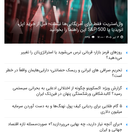
وال‌استریت فقط برای آمریکایی‌ها نیست؛ قبل از خرید اپل،
انویدیا یا S&P 500 این راهنما را بخوانید
۱۶ تیر ۱۴۰۵ - ۱۷:۰۰
۲۳۵
روزهای قرمز بازار؛ قربانی ترس می‌شوید یا استراتژی‌تان را تغییر
می‌دهید؟
تحریم صرافی های ایرانی و ریسک حضانتی؛ دارایی‌هایمان واقعاً در خطر
است؟
گزارش ویژه: اکسکوینو چگونه از اختلالی ادعایی به بحرانی سیستمی
رسید؟ کالبدشکافی ورشکستگی پنهان در فین‌تک ایران
۵ گام طلایی برای ردیابی کیف پول‌ نهنگ‌ها و به دست آوردن سرمایه
میلیون دلاری
«برای آنچه نیاز دارید، چه بهایی می‌پردازید؟» صورت‌مسئله تازه اقتصاد
جهانی و ایران