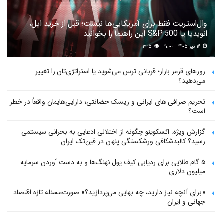
وال‌استریت فقط برای آمریکایی‌ها نیست؛ قبل از خرید اپل،
انویدیا یا S&P 500 این راهنما را بخوانید
۱۶ تیر ۱۴۰۵ - ۱۷:۰۰
۲۳۵
روزهای قرمز بازار؛ قربانی ترس می‌شوید یا استراتژی‌تان را تغییر
می‌دهید؟
تحریم صرافی های ایرانی و ریسک حضانتی؛ دارایی‌هایمان واقعاً در خطر
است؟
گزارش ویژه: اکسکوینو چگونه از اختلالی ادعایی به بحرانی سیستمی
رسید؟ کالبدشکافی ورشکستگی پنهان در فین‌تک ایران
۵ گام طلایی برای ردیابی کیف پول‌ نهنگ‌ها و به دست آوردن سرمایه
میلیون دلاری
«برای آنچه نیاز دارید، چه بهایی می‌پردازید؟» صورت‌مسئله تازه اقتصاد
جهانی و ایران