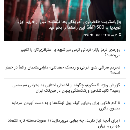
وال‌استریت فقط برای آمریکایی‌ها نیست؛ قبل از خرید اپل،
انویدیا یا S&P 500 این راهنما را بخوانید
۱۶ تیر ۱۴۰۵ - ۱۷:۰۰
۲۳۵
روزهای قرمز بازار؛ قربانی ترس می‌شوید یا استراتژی‌تان را تغییر
می‌دهید؟
تحریم صرافی های ایرانی و ریسک حضانتی؛ دارایی‌هایمان واقعاً در خطر
است؟
گزارش ویژه: اکسکوینو چگونه از اختلالی ادعایی به بحرانی سیستمی
رسید؟ کالبدشکافی ورشکستگی پنهان در فین‌تک ایران
۵ گام طلایی برای ردیابی کیف پول‌ نهنگ‌ها و به دست آوردن سرمایه
میلیون دلاری
«برای آنچه نیاز دارید، چه بهایی می‌پردازید؟» صورت‌مسئله تازه اقتصاد
جهانی و ایران