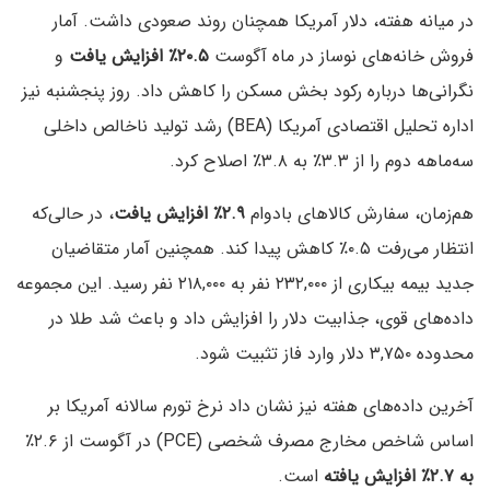
در میانه هفته، دلار آمریکا همچنان روند صعودی داشت. آمار
فروش خانه‌های نوساز در ماه آگوست
۲۰.۵٪ افزایش یافت
و
نگرانی‌ها درباره رکود بخش مسکن را کاهش داد. روز پنجشنبه نیز
اداره تحلیل اقتصادی آمریکا (BEA) رشد تولید ناخالص داخلی
سه‌ماهه دوم را از ۳.۳٪ به ۳.۸٪ اصلاح کرد.
هم‌زمان، سفارش کالاهای بادوام
۲.۹٪ افزایش یافت
، در حالی‌که
انتظار می‌رفت ۰.۵٪ کاهش پیدا کند. همچنین آمار متقاضیان
جدید بیمه بیکاری از ۲۳۲,۰۰۰ نفر به ۲۱۸,۰۰۰ نفر رسید. این مجموعه
داده‌های قوی، جذابیت دلار را افزایش داد و باعث شد طلا در
محدوده ۳,۷۵۰ دلار وارد فاز تثبیت شود.
آخرین داده‌های هفته نیز نشان داد نرخ تورم سالانه آمریکا بر
اساس شاخص مخارج مصرف شخصی (PCE) در آگوست از ۲.۶٪
به ۲.۷٪ افزایش یافته
است.