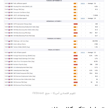
تقویم اقتصادی آمریکا – منبع: FXStreet