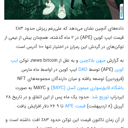
داده‌های آنچین نشان می‌دهد که علی‌رغم ریزش حدود ۸۳٪
قیمت ایپ کوین (APE) در ۲ ماه گذشته، همچنان بیش از نیمی از
توکن‌های در گردش این رمزارز در اختیار تنها ۱۰۰ آدرس است.
به گزارش
میهن بلاکچین
و به نقل از news.bitcoin، توکن
ایپ
کوین
(APE) توسط
DAO
ایپ کوین در اواسط ماه مارس
(فروردین) توسعه یافته و میان دارندگان مجموعه‌های NFT
باشگاه قایق‌سواری میمون کسل (BAYC)
و MAYC به صورت
ایردراپ
توزیع شد
. حدود یک ماه پس از این اتفاق و در تاریخ ۲۸
آپریل (۸ اردیبهشت)
قیمت APE
تا ۲۶.۹ دلار افزایش یافت.
از آن زمان تاکنون قیمت این توکن حدود ۸۳٪ افت داشته است و