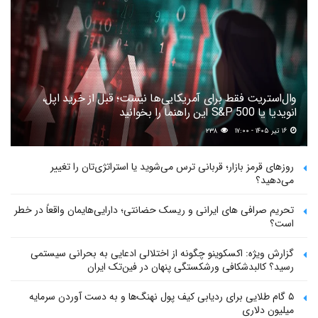
وال‌استریت فقط برای آمریکایی‌ها نیست؛ قبل از خرید اپل،
انویدیا یا S&P 500 این راهنما را بخوانید
۱۶ تیر ۱۴۰۵ - ۱۷:۰۰
۲۳۸
روزهای قرمز بازار؛ قربانی ترس می‌شوید یا استراتژی‌تان را تغییر
می‌دهید؟
تحریم صرافی های ایرانی و ریسک حضانتی؛ دارایی‌هایمان واقعاً در خطر
است؟
گزارش ویژه: اکسکوینو چگونه از اختلالی ادعایی به بحرانی سیستمی
رسید؟ کالبدشکافی ورشکستگی پنهان در فین‌تک ایران
۵ گام طلایی برای ردیابی کیف پول‌ نهنگ‌ها و به دست آوردن سرمایه
میلیون دلاری