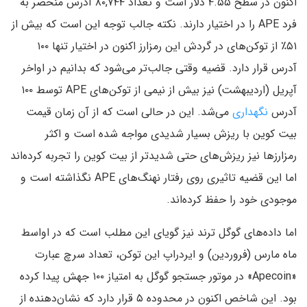
اکنون در سطح ۴.۵۵ دلار است و تعداد ۸۰,۷۴۴ آدرس منحصر به
فرد APE را در اختیار دارند. نکته جالب توجه این است که بیش از
۵۱٪ از توکن‌های در گردش این رمزارز اکنون در اختیار تنها ۱۰۰
آدرس قرار دارد. قضیه وقتی جالب‌تر می‌شود که بدانیم در اواخر
آپریل (اردیبهشت) نیز بیش از نیمی از توکن‌های APE توسط ۱۰۰
آدرس
نگهداری
می‌شد. این در حالی است که از آن زمان قیمت
بیت کوین با ریزش بسیار شدیدی مواجه شده است و اکثر
رمزارزها نیز ریزش‌های حتی شدیدتر از بیت کوین را تجربه کرده‌اند
اما این قضیه تاثیری روی رفتار نهنگ‌های APE نگذاشته است و
موجودی خود را حفظ کرده‌اند.
اما داده‌های گوگل ترند نیز گویای این مطلب است که در اواسط
ماه مارس (فروردین) و ایردراپ این توکن، تعداد سرچ عبارت
«Apecoin» در موتور جستجو گوگل به امتیاز ۱۰۰ جهش پیدا کرده
بود. این شاخص اکنون در محدوده ۵ قرار دارد که نشان‌دهنده از