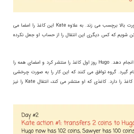
این اولین اقدام Kate است و بنابراین او آن را به صورت بالا برچسب می زند. به علاوه Kate این کاغذ را امضا می
ئن شویم که کس دیگری این انتقال را از حساب او جعل نکرده
در انتهای روز دوم، گروه می خواهد یک به روز رسانی انجام دهد. Hugo روز اول کاغذ را منتشر کرد و امضای همه را
م گیرد. گروه توافق می کنند که این کار را به صورت چرخشی
انجام دهند. فرضا روز دوم Sawyer مسئولیت انتشار کاغذ را دارد. کاغذی که او منتشر می کند، انتقال Kate را نیز