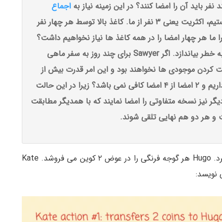
فر باید آن را امضا کنند؟ در این زمینه نیاز به
اجماع
اکثریت است و بنابراین از آنجا که ما جمعا ۴ نفر هستیم، اکثریت یعنی ۳ نفر از ما. کاغذ بالا توسط هر چهار نفر
ما هر چهار امضا را در همه کاغذ ها نیاز نخواهیم داشت؟
زیرا این امر باعث می شود که یک فرد کل فرآیند را به خطر بیاندازد. اگر Sawyer برای چند روز به سفر ماهی
پدیت کردن موجودی ها نخواهند بود و این امر قدرت بیش از
حدی را به یک فرد می دهد. چرا ما به اکثریت نیاز داریم و ۲ امضا از ۴ امضا کافی نمی باشد؟ زیرا در این حالت
یگر نیز نسخه متفاوتی را امضا نمایند که با همدیگر مطابقت
 و هر دو هم نهایی تلقی شوند.
در صبح روز دوم Kate می خواهد یک گوجه فرنگی بخرد. Hugo هر گوجه فرنگی را در عوض ۲ کوین می فروشد. Kate
 نویسد: