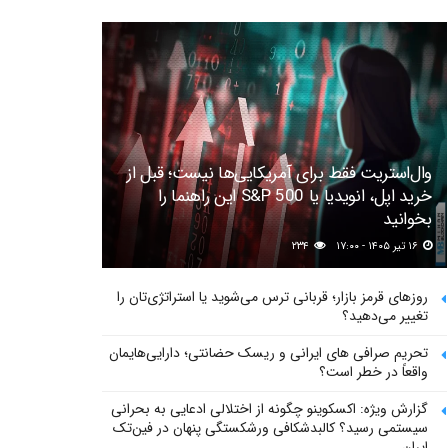
وال‌استریت فقط برای آمریکایی‌ها نیست؛ قبل از
خرید اپل، انویدیا یا S&P 500 این راهنما را
بخوانید
۱۶ تیر ۱۴۰۵ - ۱۷:۰۰
۲۳۴
روزهای قرمز بازار؛ قربانی ترس می‌شوید یا استراتژی‌تان را
تغییر می‌دهید؟
تحریم صرافی های ایرانی و ریسک حضانتی؛ دارایی‌هایمان
واقعاً در خطر است؟
گزارش ویژه: اکسکوینو چگونه از اختلالی ادعایی به بحرانی
سیستمی رسید؟ کالبدشکافی ورشکستگی پنهان در فین‌تک
ایران