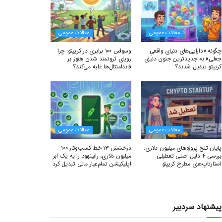
مقالات عمومی
مقالات عمومی
چگونه «دارایی‌های دنیای واقعیِ
وسواس ۱۰۰ برابری در کریپتو: چرا
جعلی» به جدیدترین جنون دنیای
رویای ثروتمند شدن هنوز بر
کریپتو تبدیل شدند؟
فاندامنتال‌ها غلبه می‌کند؟
مقالات عمومی
مقالات عمومی
پایان تلخ پروژه‌های میلیون دلاری؛
درخشش ۱۳ خط کسب‌وکار ۱۰۰
بررسی ۴ دلیل اصلی تعطیلی
میلیون دلاری، رابینهود را به یک ابر
استارتاپ‌های مطرح کریپتو
اپلیکیشن تمام‌عیار مالی تبدیل کرد
پیشنهاد سردبیر