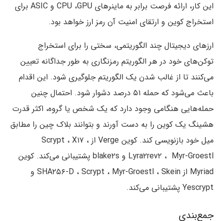
این کار، ارائه فرصت برابر به ماینرهای CPU ،GPU و ASIC برای
استخراج کوین و ارتقای امنیت آن رمز ارز خواهد بود.
ارزهای دیجیتال چند الگوریتمی، سختی را برای استخراج
توکن‌های خود در هر الگوریتم رمزنگاری به طور جداگانه تعیین
می‌کنند تا از غالب شدن یک الگوریتم جلوگیری شود. این اقدام
باعث می‌شود که حمله ۵۱ درصد دشوار شود. احتمال چنین
حمله‌هایی هنگامی وجود دارد که یک شخص یا گروه، اکثر قدرت
هشینگ یک کوین را به دست آورند و بتوانند بلاک چین را مطابق
میل خود بازنویسی کند. کوین Verge از Scrypt ، X۱۷ ،
Lyra۲rev۲ ، Myr-Groestl و blake۲s پشتیبانی می‌کند. کوین
Myriad از SHA۲۵۶-D ، Scrypt ، Myr-Groestl ، Skein و
Yescrypt پشتیبانی می‌کند.
جمع‌بندی