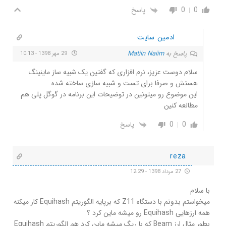
0
0
پاسخ
ادمین سایت
پاسخ به
Matiin Naiim
29 مهر 1398 - 10:13
سلام دوست عزیز، نرم افزاری که گفتین یک شبیه ساز ماینینگ
هستش و صرفا برای تست و شبیه سازی ساخته شده
این موضوع رو میتونین در توضیحات این برنامه در گوگل پلی هم
مطالعه کنین
0
0
پاسخ
reza
27 مرداد 1398 - 12:29
با سلام
میخواستم بدونم با دستگاه Z11 که برپایه الگوریتم Equihash کار میکنه
همه ارزهایی Equihash رو میشه ماین کرد ؟
بطور مثال ارز Beam که با ریگ میشه ماین کرد هم الگوریتم Equihash