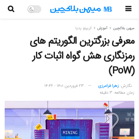
میهن بلاکچین
آموزش
کریپتو پدیا
معرفی بزرگترین الگوریتم های
رمزنگاری هش گواه اثبات کار
(PoW)
نگارش:‌
زهرا فرامرزی
۲۳ فروردین ۱۴۰۱ - ۱۴:۴۶
زمان مطالعه: ۳ دقیقه