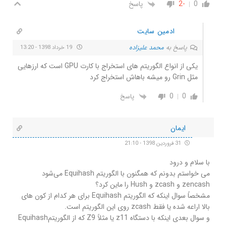
0
-2
پاسخ
ادمین سایت
پاسخ به
محمد علیزاده
19 خرداد 1398 - 13:20
یکی از انواع الگوریتم های استخراج با کارت GPU است که ارزهایی
مثل Grin رو میشه باهاش استخراج کرد
0
0
پاسخ
ایمان
31 فروردین 1398 - 21:10
با سلام و درود
می خواستم بدونم که همگنون با الگوریتم Equihash می‌شود
zencash و zcash و Hush را ماین کرد؟
مشخصاً سوال اینکه که الگوریتم Equihash برای هر کدام از کون های
بالا اراعه شده یا فقط zcash روی این الگوریتم است.
و سوال بعدی اینکه با دستگاه z11 یا مثلاً Z9 که از الگوریتمEquihash