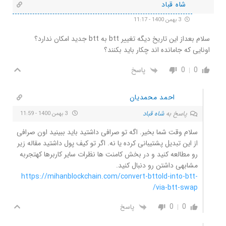
شاه قباد
3 بهمن 1400 - 11:17
سلام بعداز این تاریخ دیگە تغییر btt به btt جدید امکان ندارد؟
اونایی کە جاماندە اند چکار باید بکنند؟
0
0
پاسخ
احمد محمدیان
پاسخ به
شاه قباد
3 بهمن 1400 - 11:59
سلام وقت شما بخیر. اگه تو صرافی داشتید باید ببینید اون صرافی
از این تبدیل پشتیبانی کرده یا نه. اگر تو کیف پول داشتید مقاله زیر
رو مطالعه کنید و در بخش کامنت ها نظرات سایر کاربرها کهتجربه
مشابهی داشتن رو دنبال کنید.
https://mihanblockchain.com/convert-bttold-into-btt-
via-btt-swap/
0
0
پاسخ