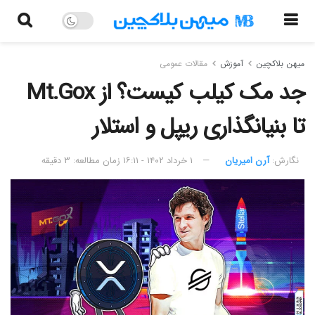
میهن بلاکچین
آموزش
مقالات عمومی
جد مک کیلب کیست؟ از Mt.Gox
تا بنیانگذاری ریپل و استلار
نگارش:‌
آرن امیریان
۱ خرداد ۱۴۰۲ - ۱۶:۱۱
زمان مطالعه: ۳ دقیقه