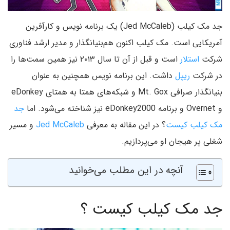
جد مک کیلب (Jed McCaleb) یک برنامه نویس و کارآفرین
آمریکایی است. مک کیلب اکنون هم‌بنیانگذار و مدیر ارشد فناوری
شرکت
استلار
است و قبل از آن تا سال ۲۰۱۳ نیز همین سمت‌ها را
در شرکت
ریپل
داشت. این برنامه نویس همچنین به عنوان
بنیانگذار صرافی Mt. Gox و شبکه‌های همتا به همتای eDonkey
و Overnet و برنامه eDonkey2000 نیز شناخته می‌شود. اما
جد
مک کیلب کیست
؟ در این مقاله به معرفی
Jed McCaleb
و مسیر
شغلی پر هیجان او می‌پردازیم.
آنچه در این مطلب می‌خوانید
جد مک کیلب کیست ؟