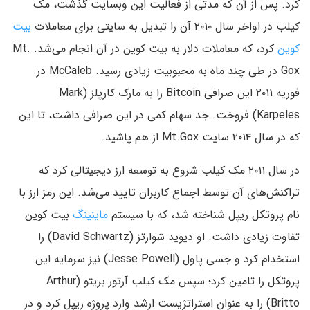
کرد. پس از آن که مدتی از فعالیت این وبسایت گذشت،‌ مک
کیلب در اواخر سال ۲۰۱۰ آن را تبدیل به سایتی برای معاملات
بیت
کوین
کرد، که معاملات دلار به بیت کوین در آن انجام می‌شد. Mt.
Gox در طی چند ماه به محبوبیت زیادی رسید. McCaleb در
فوریه ۲۰۱۱ این صرافی Bitcoin را به مارک کارپلز (Mark
Karpeles) فروخت. جد سهام کمی در این صرافی داشت، تا این
که در سال ۲۰۱۴ سایت Mt.Gox از هم پاشید.
در سال ۲۰۱۱ مک کیلب شروع به توسعه ارز دیجیتالی کرد که
تراکنش‌های آن توسط اجماع کاربران تایید می‌شد. این رمز ارز با
نام پروتکل ریپل شناخته شد، که با سیستم
ماینینگ
بیت کوین
تفاوت زیادی داشت. او دیوید شوارتز (David Schwartz) را
استخدام کرد و جسی پاول (Jesse Powell) نیز سرمایه این
پروتکل را تامین کرد؛ سپس مک کیلب آرتور بریتو (Arthur
Britto) را به عنوان استراتژیست ارشد وارد پروژه ریپل کرد و در