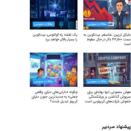
مقالات عمومی
مقالات عمومی
مایکل ترپین: متاسفم، بیت‌کوین به
یک نقشه راه کوانتومی، بیت‌کوین
سمت ۴۳,۵۰۰ دلار در حال سقوط
را بسیار بالاتر خواهد برد
است
مقالات عمومی
مقالات عمومی
هوش مصنوعی تنها بهانه‌ای برای
چگونه «دارایی‌های دنیای واقعیِ
سرپوش گذاشتن بر ورشکستگی
جعلی» به جدیدترین جنون دنیای
خاموش شرکت‌های کریپتویی است
کریپتو تبدیل شدند؟
پیشنهاد سردبیر