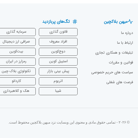
میهن بلاکچین
تگ‌های پربازدید
قانون گذاری
سرمایه‌ گذاری
درباره ما
افراد معروف
صرافی ارز دیجیتال
ارتباط با ما
دوج‌کوین
بیت‌کوین
تبلیغات و همکاری تجاری
استیبل کوین
رمزارز در ایران
قوانین و مقررات
پیش بینی بازار
تکنولوژی بلاک چین
سیاست های حریم خصوصی
اتریوم
‌کاردانو
فرصت های شغلی
شیبا
هک و کلاهبرداری
© ۲۰۲۶ - تمامی حقوق مادی و معنوی این وبسایت نزد میهن بلاکچین محفوظ است.