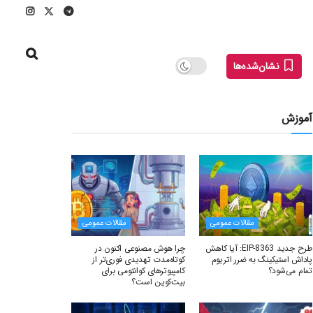
نشان‌شده‌ها
آموزش
مقالات عمومی
مقالات عمومی
طرح جدید EIP-8363: آیا کاهش
چرا هوش مصنوعی اکنون در
پاداش استیکینگ به ضرر اتریوم
کوتاه‌مدت تهدیدی فوری‌تر از
تمام می‌شود؟
کامپیوترهای کوانتومی برای
بیت‌کوین است؟