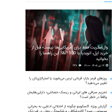
وال‌استریت فقط برای آمریکایی‌ها نیست؛ قبل از
خرید اپل، انویدیا یا S&P 500 این راهنما را
بخوانید
۱۶ تیر ۱۴۰۵ - ۱۷:۰۰
۲۳۸
روزهای قرمز بازار؛ قربانی ترس می‌شوید یا استراتژی‌تان را
تغییر می‌دهید؟
تحریم صرافی های ایرانی و ریسک حضانتی؛ دارایی‌هایمان
واقعاً در خطر است؟
گزارش ویژه: اکسکوینو چگونه از اختلالی ادعایی به بحرانی
سیستمی رسید؟ کالبدشکافی ورشکستگی پنهان در فین‌تک