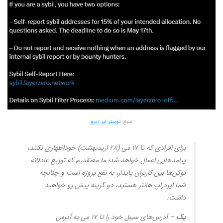
منبع:
توییتر لیر زیرو
برای افرادی که تا ۱۷ می (۲۸ اریدبهشت) خوداظهاری نکنند،
پیامدهایی اعمال خواهد شد؛ ما معتقدیم که توزیع عادلانه
توکن‌ها بین کاربران پایدار، به نفع پروژه است و چنانچه
شما ایردراپ هانتر هستید، دو گزینه پیش رو خواهید
داشت:
یک
– آدرس‌های سیبل خود را تا ۱۷ می به آدرس