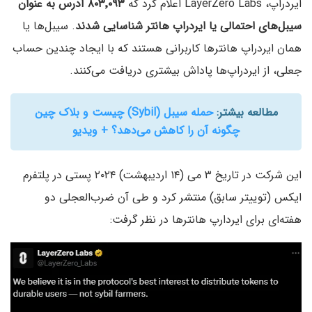
ایردراپ، LayerZero Labs اعلام کرد که
۸۰۳٬۰۹۳ آدرس به عنوان
سیبل‌های احتمالی یا ایردراپ هانتر شناسایی شدند
. سیبل‌ها یا
همان ایردراپ هانترها کاربرانی هستند که با ایجاد چندین حساب
جعلی، از ایردراپ‌ها پاداش بیشتری دریافت می‌کنند.
مطالعه بیشتر:
حمله سیبل (Sybil) چیست و بلاک چین
چگونه آن را کاهش می‌دهد؟ + ویدیو
این شرکت در تاریخ ۳ می (۱۴ اردیبهشت) ۲۰۲۴ پستی در پلتفرم
ایکس (توییتر سابق) منتشر کرد و طی آن ضرب‌العجلی دو
هفته‌ای برای ایردارپ هانترها در نظر گرفت: