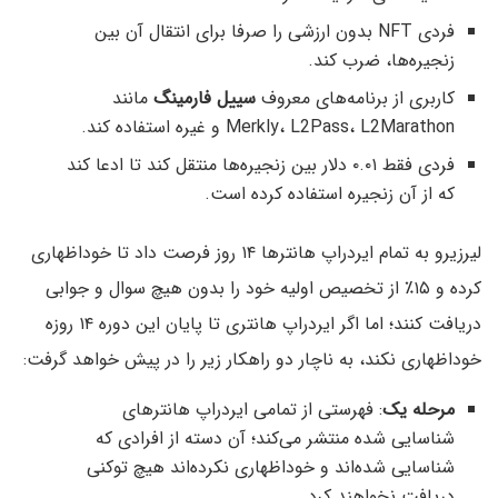
فردی NFT بدون ارزشی را صرفا برای انتقال آن بین
زنجیره‌ها، ضرب کند.
کاربری از برنامه‌های معروف
سییل فارمینگ
مانند
Merkly، L2Pass، L2Marathon و غیره استفاده کند.
فردی فقط ۰.۰۱ دلار بین زنجیره‌ها منتقل کند تا ادعا کند
که از آن زنجیره استفاده کرده است.
لیرزیرو به تمام ایردراپ هانترها ۱۴ روز فرصت داد تا خوداظهاری
کرده و ۱۵٪ از تخصیص اولیه خود را بدون هیچ سوال و جوابی
دریافت کنند؛ اما اگر ایردراپ هانتری تا پایان این دوره ۱۴ روزه
خوداظهاری نکند، به ناچار دو راهکار زیر را در پیش خواهد گرفت:
مرحله یک
: فهرستی از تمامی ایردراپ هانترهای
شناسایی شده منتشر می‌کند؛‌ آن دسته از افرادی که
شناسایی شده‌اند و خوداظهاری نکرده‌اند هیچ توکنی
دریافت نخواهند کرد.