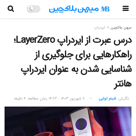
میهن بلاکچین
ایردراپ
درس عبرت از ایردراپ LayerZero؛
راهکارهایی برای جلوگیری از
شناسایی شدن به عنوان ایردراپ‌
هانتر
نگارش:‌
شبنم توایی
۷ شهریور ۱۴۰۳ - ۱۴:۲۶
زمان مطالعه: ۴ دقیقه