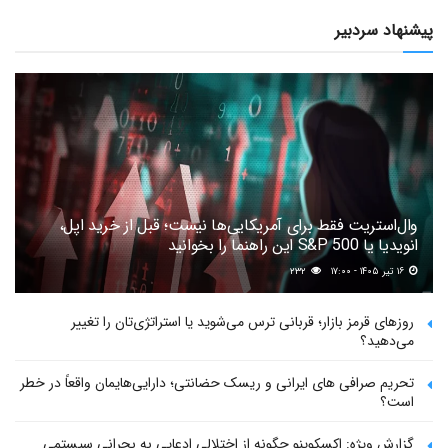
پیشنهاد سردبیر
وال‌استریت فقط برای آمریکایی‌ها نیست؛ قبل از خرید اپل،
انویدیا یا S&P 500 این راهنما را بخوانید
۱۶ تیر ۱۴۰۵ - ۱۷:۰۰
۲۳۲
روزهای قرمز بازار؛ قربانی ترس می‌شوید یا استراتژی‌تان را تغییر
می‌دهید؟
تحریم صرافی های ایرانی و ریسک حضانتی؛ دارایی‌هایمان واقعاً در خطر
است؟
گزارش ویژه: اکسکوینو چگونه از اختلالی ادعایی به بحرانی سیستمی