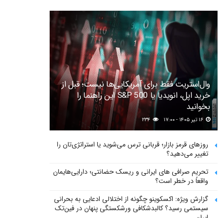
وال‌استریت فقط برای آمریکایی‌ها نیست؛ قبل از
خرید اپل، انویدیا یا S&P 500 این راهنما را
بخوانید
۱۶ تیر ۱۴۰۵ - ۱۷:۰۰
۲۳۴
روزهای قرمز بازار؛ قربانی ترس می‌شوید یا استراتژی‌تان را
تغییر می‌دهید؟
تحریم صرافی های ایرانی و ریسک حضانتی؛ دارایی‌هایمان
واقعاً در خطر است؟
گزارش ویژه: اکسکوینو چگونه از اختلالی ادعایی به بحرانی
سیستمی رسید؟ کالبدشکافی ورشکستگی پنهان در فین‌تک
ایران