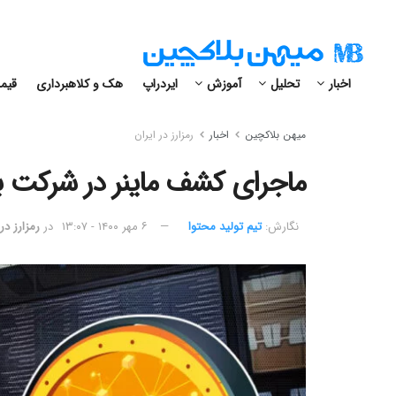
اخبار
تحلیل
آموزش
ایردراپ
هک و کلاهبرداری
قیمت
میهن بلاکچین
اخبار
رمزارز در ایران
ماجرای کشف ماینر در شرکت ب
نگارش:‌
تیم تولید محتوا
۶ مهر ۱۴۰۰ - ۱۳:۰۷
در
رمزارز در