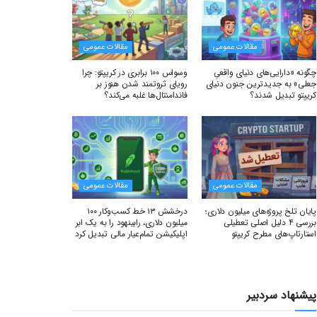
مقالات عمومی
مقالات عمومی
چگونه «دارایی‌های دنیای واقعیِ
وسواس ۱۰۰ برابری در کریپتو: چرا
جعلی» به جدیدترین جنون دنیای
رویای ثروتمند شدن هنوز بر
کریپتو تبدیل شدند؟
فاندامنتال‌ها غلبه می‌کند؟
مقالات عمومی
مقالات عمومی
پایان تلخ پروژه‌های میلیون دلاری؛
درخشش ۱۳ خط کسب‌وکار ۱۰۰
بررسی ۴ دلیل اصلی تعطیلی
میلیون دلاری، رابینهود را به یک ابر
استارتاپ‌های مطرح کریپتو
اپلیکیشن تمام‌عیار مالی تبدیل کرد
پیشنهاد سردبیر