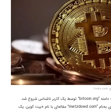
Forbs.c
داستان بیت کوین از آگوست ۲۰۰۸ (مرداد ۱۳۸۷) و ثبت دامنه “bitcoin.org” توسط یک کاربر ناشناس شروع شد.
حدود دو ماه بعد در یک وبسایت مرتبط با علم رمزنگاری به‌نام “metzdowd.com” مقاله‌ای با نام «بیت کوین: یک