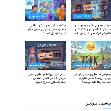
مقالات عمومی
مقالات عمومی
هوش مصنوعی تنها بهانه‌ای برای
چگونه «دارایی‌های دنیای واقعیِ
سرپوش گذاشتن بر ورشکستگی
جعلی» به جدیدترین جنون دنیای
خاموش شرکت‌های کریپتویی است
کریپتو تبدیل شدند؟
مقالات عمومی
مقالات عمومی
وسواس ۱۰۰ برابری در کریپتو: چرا
پایان تلخ پروژه‌های میلیون دلاری؛
رویای ثروتمند شدن هنوز بر
بررسی ۴ دلیل اصلی تعطیلی
فاندامنتال‌ها غلبه می‌کند؟
استارتاپ‌های مطرح کریپتو
پیشنهاد سردبیر