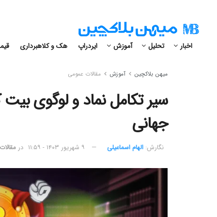
اخبار
تحلیل
آموزش
ایردراپ
هک و کلاهبرداری
قیمت
میهن بلاکچین
آموزش
مقالات عمومی
سیر تکامل نماد و لوگوی بیت کو
جهانی
نگارش:‌
الهام اسماعیلی
۹ شهریور ۱۴۰۳ - ۱۱:۵۹
در
مقالات