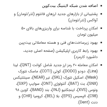
اضافه شدن شبکه لایتنینگ بیت‌کوین
پشتیبانی از بازارهای جدید ارزهای فانتوم (تتر/تومان) و
آواکس (تتر/تومان)
امکان پرداخت با شناسه برای واریزی‌های بالای ۵۰
میلیون تومان
بهبود زیر‌ساخت‌های فنی و هسته معاملاتی بیت‌پین
بهبود رابط کاربری اپلیکیشن (صفحه اصلی جدید،
داشبورد کارمزد)
امکان معامله ۲۰ رمز ارز جدید شامل: کوانت (QNT)، لینا
(Lina)، دودو (DODO)، کوتی (COTI)، ماسک نتورک
(Mask)، اسکیل نتورک (SKL)، نیر (NEAR)، سینتتیکس
(SNX)، بت (BAT)، آنتولوژی (ONT)، سوایپ (SXP)،
ونوس (XVS)، اینجکتیو (INJ)، بند (BAND)، کوین ۹۸
(C98)، الپسیس (EPS)، بلا (BEL)، کرومیا (CHR) و
دنت (Dent).