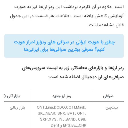
است. علاوه بر آن کارمزد برداشت این رمز ارزها نیز به صورت
آزمایشی کاهش یافته است. اطلاعات هر قسمت در این جدول
قابل مشاهده است.
چطور با هویت ایرانی در صرافی های رمزارز احراز هویت
کنیم؟ معرفی بهترین صرافی‌ها برای ایرانی‌ها
رمز ارزها و بازارهای معاملاتی زیر به لیست سرویس‌های
صرافی‌های ارز دیجیتال اضافه شده است:
صرافی
رمز ارز جدید
بازار آنی (Spot)
بیت‌پین
QNT،Lina،DODO،COTI،Mask،
بازار ریالی
SKL،NEAR، SNX، BAT، ONT،
SXP،XVS، INJ،BAND، C98،
EPS،BEL،CHR و Dent