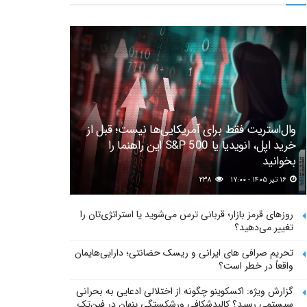
وال‌استریت فقط برای آمریکایی‌ها نیست؛ قبل از
خرید اپل، انویدیا یا S&P 500 این راهنما را
بخوانید
۱۶ تیر ۱۴۰۵ - ۱۷:۰۰
۲۳۸
روزهای قرمز بازار؛ قربانی ترس می‌شوید یا استراتژی‌تان را
تغییر می‌دهید؟
تحریم صرافی های ایرانی و ریسک حضانتی؛ دارایی‌هایمان
واقعاً در خطر است؟
گزارش ویژه: اکسکوینو چگونه از اختلالی ادعایی به بحرانی
سیستمی رسید؟ کالبدشکافی ورشکستگی پنهان در فین‌تک