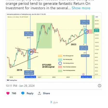
منبع:
X