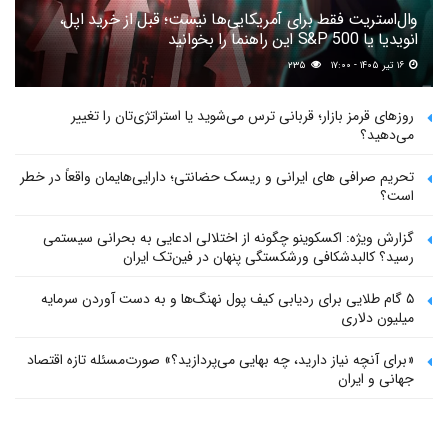
وال‌استریت فقط برای آمریکایی‌ها نیست؛ قبل از خرید اپل،
انویدیا یا S&P 500 این راهنما را بخوانید
۱۶ تیر ۱۴۰۵ - ۱۷:۰۰
۲۳۵
روزهای قرمز بازار؛ قربانی ترس می‌شوید یا استراتژی‌تان را تغییر
می‌دهید؟
تحریم صرافی های ایرانی و ریسک حضانتی؛ دارایی‌هایمان واقعاً در خطر
است؟
گزارش ویژه: اکسکوینو چگونه از اختلالی ادعایی به بحرانی سیستمی
رسید؟ کالبدشکافی ورشکستگی پنهان در فین‌تک ایران
۵ گام طلایی برای ردیابی کیف پول‌ نهنگ‌ها و به دست آوردن سرمایه
میلیون دلاری
«برای آنچه نیاز دارید، چه بهایی می‌پردازید؟» صورت‌مسئله تازه اقتصاد
جهانی و ایران