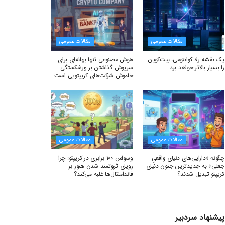
مقالات عمومی
مقالات عمومی
یک نقشه راه کوانتومی، بیت‌کوین
هوش مصنوعی تنها بهانه‌ای برای
را بسیار بالاتر خواهد برد
سرپوش گذاشتن بر ورشکستگی
خاموش شرکت‌های کریپتویی است
مقالات عمومی
مقالات عمومی
چگونه «دارایی‌های دنیای واقعیِ
وسواس ۱۰۰ برابری در کریپتو: چرا
جعلی» به جدیدترین جنون دنیای
رویای ثروتمند شدن هنوز بر
کریپتو تبدیل شدند؟
فاندامنتال‌ها غلبه می‌کند؟
پیشنهاد سردبیر