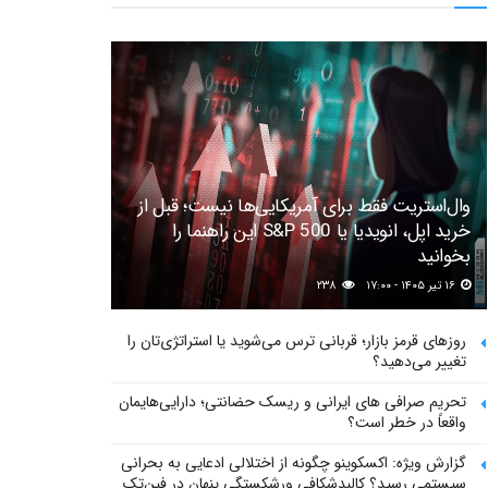
وال‌استریت فقط برای آمریکایی‌ها نیست؛ قبل از
خرید اپل، انویدیا یا S&P 500 این راهنما را
بخوانید
۱۶ تیر ۱۴۰۵ - ۱۷:۰۰
۲۳۸
روزهای قرمز بازار؛ قربانی ترس می‌شوید یا استراتژی‌تان را
تغییر می‌دهید؟
تحریم صرافی های ایرانی و ریسک حضانتی؛ دارایی‌هایمان
واقعاً در خطر است؟
گزارش ویژه: اکسکوینو چگونه از اختلالی ادعایی به بحرانی
سیستمی رسید؟ کالبدشکافی ورشکستگی پنهان در فین‌تک