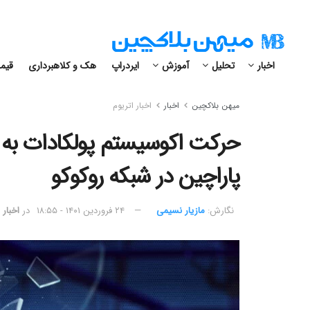
اخبار
تحلیل
آموزش
ایردراپ
هک و کلاهبرداری
قیمت
میهن بلاکچین
اخبار
اخبار اتریوم
حرکت اکوسیستم پولکادات به 
پاراچین در شبکه روکوکو
نگارش:‌
مازیار نسیمی
۲۴ فروردین ۱۴۰۱ - ۱۸:۵۵
در
اخبار 