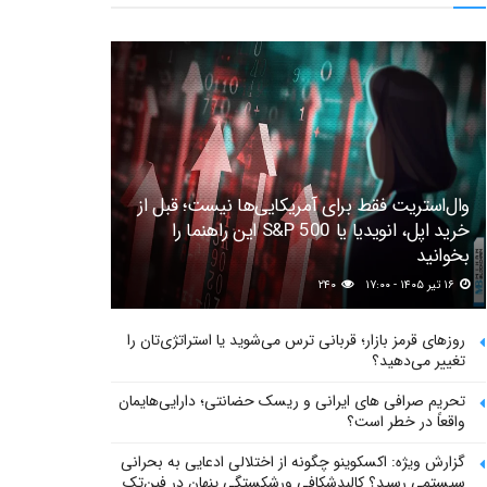
وال‌استریت فقط برای آمریکایی‌ها نیست؛ قبل از
خرید اپل، انویدیا یا S&P 500 این راهنما را
بخوانید
۱۶ تیر ۱۴۰۵ - ۱۷:۰۰
۲۴۰
روزهای قرمز بازار؛ قربانی ترس می‌شوید یا استراتژی‌تان را
تغییر می‌دهید؟
تحریم صرافی های ایرانی و ریسک حضانتی؛ دارایی‌هایمان
واقعاً در خطر است؟
گزارش ویژه: اکسکوینو چگونه از اختلالی ادعایی به بحرانی
سیستمی رسید؟ کالبدشکافی ورشکستگی پنهان در فین‌تک