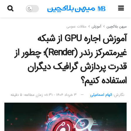
میهن بلاکچین
آموزش
مقالات عمومی
آموزش اجاره GPU از شبکه
غیرمتمرکز رندر (Render)؛ چطور از
قدرت پردازش گرافیک دیگران
استفاده کنیم؟
نگارش:‌
الهام اسماعیلی
۳ خرداد ۱۴۰۴ - ۰۸:۳۱
زمان مطالعه: ۵ دقیقه