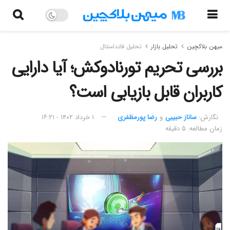
میهن بلاکچین
تحلیل بازار
تحلیل فاندامنتال
بررسی تحریم تورنادوکش؛ آیا دارایی
کاربران قابل بازیابی است؟
نگارش:‌
ساناز حبیبی
و
رضا پورمظفری
۱ خرداد ۱۴۰۲ - ۱۶:۲۱
زمان مطالعه: ۵ دقیقه