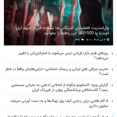
وال‌استریت فقط برای آمریکایی‌ها نیست؛ قبل از خرید اپل،
انویدیا یا S&P 500 این راهنما را بخوانید
۱۶ تیر ۱۴۰۵ - ۱۷:۰۰
۲۳۵
روزهای قرمز بازار؛ قربانی ترس می‌شوید یا استراتژی‌تان را تغییر
می‌دهید؟
تحریم صرافی های ایرانی و ریسک حضانتی؛ دارایی‌هایمان واقعاً در خطر
است؟
گزارش ویژه: اکسکوینو چگونه از اختلالی ادعایی به بحرانی سیستمی
رسید؟ کالبدشکافی ورشکستگی پنهان در فین‌تک ایران
۵ گام طلایی برای ردیابی کیف پول‌ نهنگ‌ها و به دست آوردن سرمایه
میلیون دلاری
«برای آنچه نیاز دارید، چه بهایی می‌پردازید؟» صورت‌مسئله تازه اقتصاد