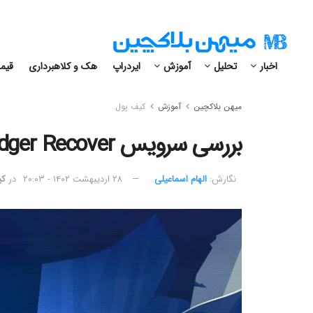
اخبار
تحلیل
آموزش
ایردراپ
هک و کلاهبرداری
قیمت
میهن بلاکچین
آموزش
کیف پول
بررسی سرویس Ledger Recover و ریسک‌های امنیتی آن
نگارش:‌
الهام اسماعیلی
۲۸ اردیبهشت ۱۴۰۲ - ۲۰:۰۳
در
کی