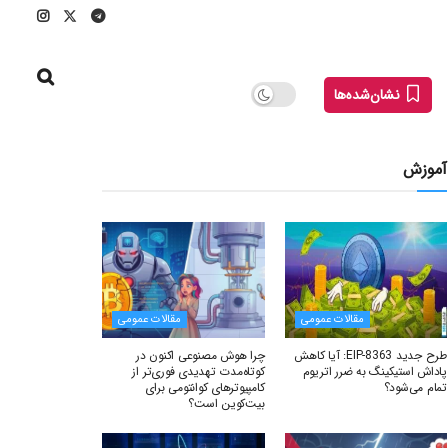
نشان‌شده‌ها
آموزش
مقالات عمومی
مقالات عمومی
طرح جدید EIP-8363: آیا کاهش
چرا هوش مصنوعی اکنون در
پاداش استیکینگ به ضرر اتریوم
کوتاه‌مدت تهدیدی فوری‌تر از
تمام می‌شود؟
کامپیوترهای کوانتومی برای
بیت‌کوین است؟