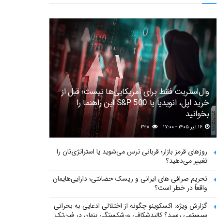
وال‌استریت فقط برای آمریکایی‌ها نیست؛ قبل از
خرید اپل، انویدیا یا S&P 500 این راهنما را
بخوانید
۱۶ تیر ۱۴۰۵ - ۱۷:۰۰
۲۳۸
روزهای قرمز بازار؛ قربانی ترس می‌شوید یا استراتژی‌تان را
تغییر می‌دهید؟
تحریم صرافی های ایرانی و ریسک حضانتی؛ دارایی‌هایمان
واقعاً در خطر است؟
گزارش ویژه: اکسکوینو چگونه از اختلالی ادعایی به بحرانی
سیستمی رسید؟ کالبدشکافی ورشکستگی پنهان در فین‌تک