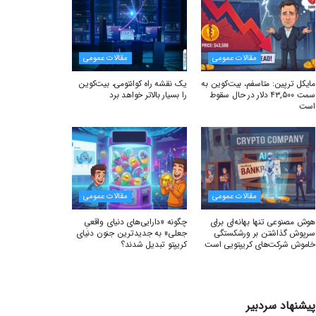
مقالات عمومی
مقالات عمومی
مایکل ترپین: متاسفم، بیت‌کوین به
یک نقشه راه کوانتومی، بیت‌کوین
سمت ۴۳,۵۰۰ دلار در حال سقوط
را بسیار بالاتر خواهد برد
است
مقالات عمومی
مقالات عمومی
هوش مصنوعی تنها بهانه‌ای برای
چگونه «دارایی‌های دنیای واقعیِ
سرپوش گذاشتن بر ورشکستگی
جعلی» به جدیدترین جنون دنیای
خاموش شرکت‌های کریپتویی است
کریپتو تبدیل شدند؟
پیشنهاد سردبیر