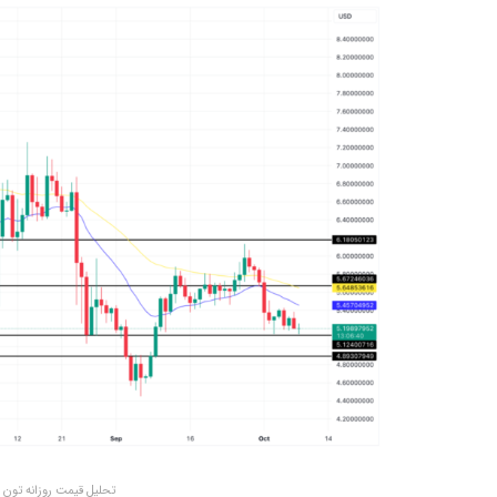
تحلیل قیمت روزانه تون کوین (TON) – منبع: 