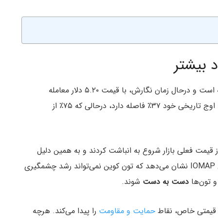
 بیشتر
قیمت تون کوین در طول ۷ روز گذشته ۱۰٪ کاهش یافته است و درحال زمان نگارش، با قیمت ۵.۲۰ دلار معامله
می‌شود. این بدان معناست که این ارز دیجیتال با نقطه اوج تاریخی خود ۳۷٪ فاصله دارد، درحالی که ۷۵٪‌ از
 قیمت فعلی بازار شروع به انباشت کردند و به همین دلیل
است که در ضرر قرار دارند. جالب اینجاست که شاخص IOMAP نشان می‌دهد که تون کوین نمی‌تواند رشد چشمگیری
و تون‌ها
دست به دست
شوند.
قیمتی خاص، نقاط
حمایت و مقاومت
را پیدا می‌کند. هرچه