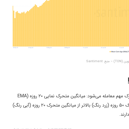
در زمان نگارش مطلب، تون کوین زیر دو میانگین متحرک مهم معامله می‌شود: میانگین متحرک نمایی ۲۰ روزه (EMA
20) و ۵۰ روزه (EMA 50). علاوه بر این، میانگین متحرک ۵۰ روزه (زرد رنگ) بالاتر از میانگین متحرک ۲۰ روزه (آبی رنگ)
ارند.