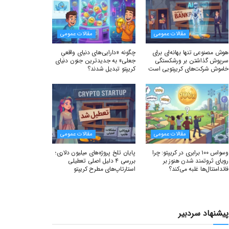
مقالات عمومی
مقالات عمومی
هوش مصنوعی تنها بهانه‌ای برای
چگونه «دارایی‌های دنیای واقعیِ
سرپوش گذاشتن بر ورشکستگی
جعلی» به جدیدترین جنون دنیای
خاموش شرکت‌های کریپتویی است
کریپتو تبدیل شدند؟
مقالات عمومی
مقالات عمومی
وسواس ۱۰۰ برابری در کریپتو: چرا
پایان تلخ پروژه‌های میلیون دلاری؛
رویای ثروتمند شدن هنوز بر
بررسی ۴ دلیل اصلی تعطیلی
فاندامنتال‌ها غلبه می‌کند؟
استارتاپ‌های مطرح کریپتو
پیشنهاد سردبیر