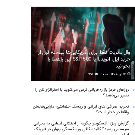
وال‌استریت فقط برای آمریکایی‌ها نیست؛ قبل از
خرید اپل، انویدیا یا S&P 500 این راهنما را
بخوانید
۱۶ تیر ۱۴۰۵ - ۱۷:۰۰
۲۳۵
روزهای قرمز بازار؛ قربانی ترس می‌شوید یا استراتژی‌تان را
تغییر می‌دهید؟
تحریم صرافی های ایرانی و ریسک حضانتی؛ دارایی‌هایمان
واقعاً در خطر است؟
گزارش ویژه: اکسکوینو چگونه از اختلالی ادعایی به بحرانی
سیستمی رسید؟ کالبدشکافی ورشکستگی پنهان در فین‌تک
ایران