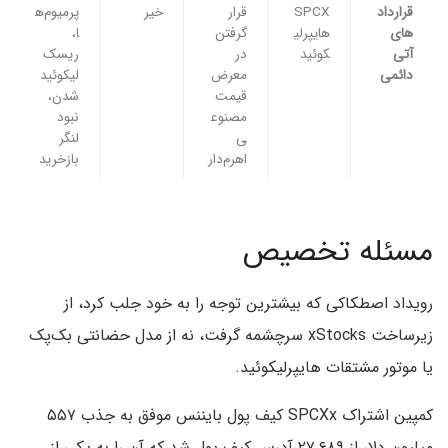
قرارداد
SPCX
قرار
خیر
پرمیوم‌ه
های
هایپرلی
گرفتن
ا،
آتی
کوئید
در
ریسک
دائمی
معرض
لیکوئید
قیمت
شدن،
مصنوع
نبود
ی
لنگر
اهرم‌دار
بازخرید
مسئله تخصیص
رویداد اصطکاکی که بیشترین توجه را به خود جلب کرد، از
زیرساخت xStocks سرچشمه گرفت، نه از مدل حضانتی بک‌پک
یا موتور مشتقات هایپرلیکوئید.
کمپین اشتراک SPCXx کیف پول بایننس موفق به جذب ۵۵۷
میلیون دلار از ۲۷,۶۸۹ آدرس کیف پول شد که آن را به یکی از