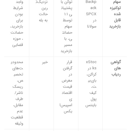
سهام
Backp
توکن با
نزدیک‌ت
واجد
توکنیزه‌
ack
پشتیبان
رین
شرایط
شده
SPCX
ی ۱:۱
حالت
بودن
قابل
در
توسط
به بله
برای
بازخرید
سولانا
سهام
بازخرید،
حضانت
حضانت
ی، با
، حوزه
مسیر
قضایی
بازخرید
گواهی‌
xStoc
قرار
خیر
محدودی
های
ks در
گرفتن
ت‌های
ردیاب
کراکن،
در
تخصی
بای‌بی
معرض
ص،
ت،
قیمت
ریسک
کیف
اقتصاد
ناشر/
پول
ی
طرف
بایننس
اسپیس‌ا
مقابل،
یکس
عدم
قطعیت
وثیقه