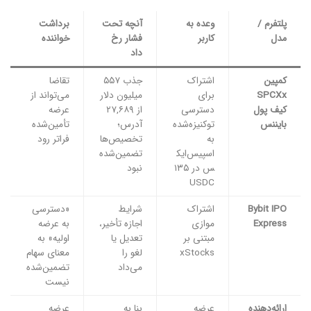
پلتفرم /
وعده به
آنچه تحت
برداشت
مدل
کاربر
فشار رخ
خواننده
داد
کمپین
اشتراک
جذب ۵۵۷
تقاضا
SPCXx
برای
میلیون دلار
می‌تواند از
کیف پول
دسترسی
از ۲۷,۶۸۹
عرضه
بایننس
توکنیزه‌شده
آدرس؛
تأمین‌شده
به
تخصیص‌ها
فراتر رود
اسپیس‌ایک
تضمین‌شده
س در ۱۳۵
نبود
USDC
Bybit IPO
اشتراک
شرایط
«دسترسی
Express
موازی
اجازه تأخیر،
به عرضه
مبتنی بر
تعدیل یا
اولیه» به
xStocks
لغو را
معنای سهام
می‌داد
تضمین‌شده
نیست
ارائه‌دهنده
عرضه
بنا به
عرضه