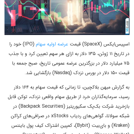
اسپیس‌ایکس (SpaceX) قیمت
عرضه اولیه سهام
(IPO) خود را
در تاریخ ۱۱ ژوئن، ۱۳۵ دلار به ازای هر سهم تعیین کرد و با جذب
۷۵ میلیارد دلار در بزرگترین عرضه عمومی تاریخ، صبح جمعه با
قیمت ۱۵۰ دلار در بورس نزدک (Nasdaq) بازگشایی شد.
به گزارش میهن بلاکچین، تا زمانی که قیمت سهام به ۱۶۴ دلار
رسید، سرمایه‌گذاران خرد از طریق سهام واقعی نزدک، توکن قابل
بازخرید شرکت بک‌پک سکیوریتیز (Backpack Securities) در
شبکه سولانا، گواهی‌های ردیاب xStocks در صرافی‌های کراکن
(Kraken) و بای‌بیت (Bybit)، کمپین اشتراک کیف پول بایننس