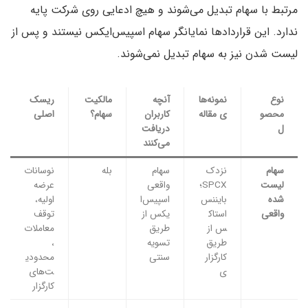
مرتبط با سهام تبدیل می‌شوند و هیچ ادعایی روی شرکت پایه
ندارد. این قراردادها نمایانگر سهام اسپیس‌ایکس نیستند و پس از
لیست شدن نیز به سهام تبدیل نمی‌شوند.
نوع
نمونه‌ها
آنچه
مالکیت
ریسک
محصو
ی مقاله
کاربران
سهام؟
اصلی
ل
دریافت
می‌کنند
سهام
نزدک
سهام
بله
نوسانات
لیست‌
SPCX؛
واقعی
عرضه
شده
بایننس
اسپیس‌ا
اولیه،
واقعی
استاک
یکس از
توقف
س از
طریق
معاملات
طریق
تسویه
،
کارگزار
سنتی
محدودی
ی
ت‌های
کارگزار