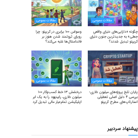
مقالات عمومی
مقالات عمومی
چگونه «دارایی‌های دنیای واقعیِ
وسواس ۱۰۰ برابری در کریپتو: چرا
جعلی» به جدیدترین جنون دنیای
رویای ثروتمند شدن هنوز بر
کریپتو تبدیل شدند؟
فاندامنتال‌ها غلبه می‌کند؟
مقالات عمومی
مقالات عمومی
پایان تلخ پروژه‌های میلیون دلاری؛
درخشش ۱۳ خط کسب‌وکار ۱۰۰
بررسی ۴ دلیل اصلی تعطیلی
میلیون دلاری، رابینهود را به یک ابر
استارتاپ‌های مطرح کریپتو
اپلیکیشن تمام‌عیار مالی تبدیل کرد
پیشنهاد سردبیر