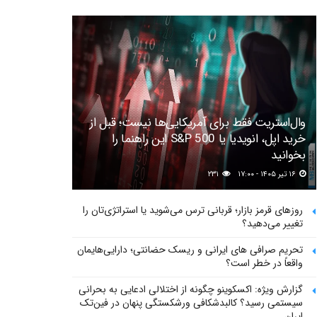
وال‌استریت فقط برای آمریکایی‌ها نیست؛ قبل از
خرید اپل، انویدیا یا S&P 500 این راهنما را
بخوانید
۱۶ تیر ۱۴۰۵ - ۱۷:۰۰
۲۳۱
روزهای قرمز بازار؛ قربانی ترس می‌شوید یا استراتژی‌تان را
تغییر می‌دهید؟
تحریم صرافی های ایرانی و ریسک حضانتی؛ دارایی‌هایمان
واقعاً در خطر است؟
گزارش ویژه: اکسکوینو چگونه از اختلالی ادعایی به بحرانی
سیستمی رسید؟ کالبدشکافی ورشکستگی پنهان در فین‌تک
ایران