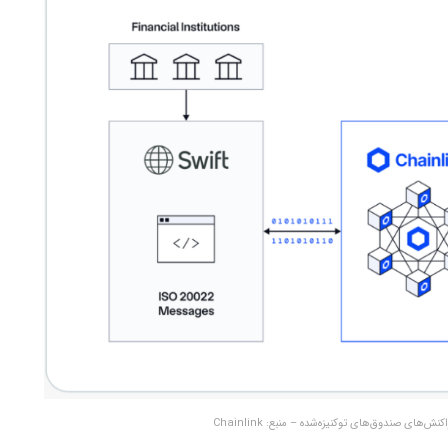
های صندوق‌های توکنیزه‌شده – منبع: Chainlink