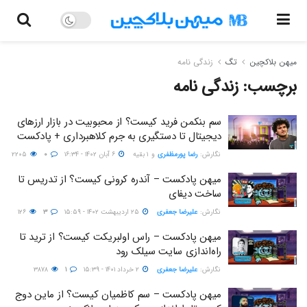
میهن بلاکچین
تگ
زندگی نامه
برچسب:
زندگی نامه
سم بنکمن فرید کیست؟ از محبوبیت در بازار ارزهای
دیجیتال تا دستگیری به جرم کلاهبرداری + پادکست
نگارش:‌
رضا پورمظفری
و
۱ بقیه
۶ آبان ۱۴۰۲ - ۱۶:۳۴
۰
۲۲۰۵
میهن پادکست – آندره کرونی کیست؟ از تدریس تا
ساخت دیفای
نگارش:‌
علیرضا جعفری
۲۵ اردیبهشت ۱۴۰۲ - ۱۵:۵۹
۳
۱۲۶
میهن پادکست – راس اولبریکت کیست؟ از ترید تا
راه‌اندازی سایت سیلک رود
نگارش:‌
علیرضا جعفری
۲ خرداد ۱۴۰۱ - ۱۵:۳۹
۱
۳۸۷۸
میهن پادکست – سم کاظمیان کیست؟ از ماین دوج