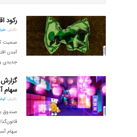
رکود اق
نگارش:‌
علیر
صحبت کردن
آمدن اقت
جدیدی وا
سهام آ
نگارش:‌
کوشی
قانون‌گذا
سهام آسیا