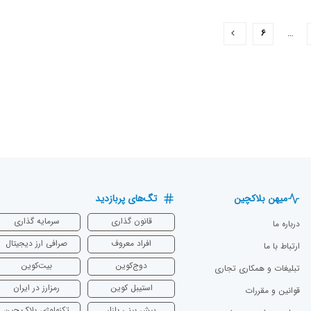
۶
…
میهن بلاکچین
تگ‌های پربازدید
قانون گذاری
سرمایه‌ گذاری
درباره ما
افراد معروف
صرافی ارز دیجیتال
ارتباط با ما
دوج‌کوین
بیت‌کوین
تبلیغات و همکاری تجاری
استیبل کوین
رمزارز در ایران
قوانین و مقررات
پیش بینی بازار
تکنولوژی بلاک چین