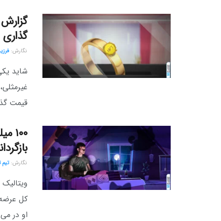
گذاری NFT
نگارش:‌
فرزی
شاید یکی
غیرمثلی،
قیمت گذاری NFT چگونه انجام می‌شود؟
۱۰۰ 
بازگردا
نگارش:‌
تیم 
کل عرضه ش
او در می ۲۰۲۱ (اردیبهشت ..