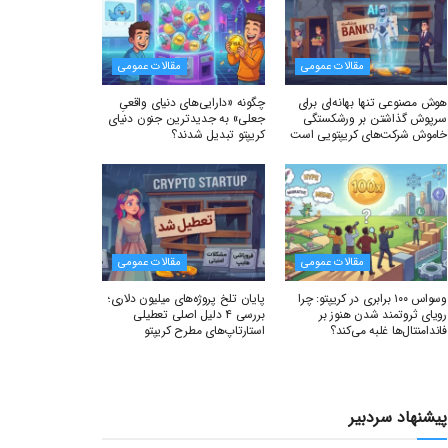
مقالات عمومی
مقالات عمومی
هوش مصنوعی تنها بهانه‌ای برای
چگونه «دارایی‌های دنیای واقعیِ
سرپوش گذاشتن بر ورشکستگی
جعلی» به جدیدترین جنون دنیای
خاموش شرکت‌های کریپتویی است
کریپتو تبدیل شدند؟
مقالات عمومی
مقالات عمومی
وسواس ۱۰۰ برابری در کریپتو: چرا
پایان تلخ پروژه‌های میلیون دلاری؛
رویای ثروتمند شدن هنوز بر
بررسی ۴ دلیل اصلی تعطیلی
فاندامنتال‌ها غلبه می‌کند؟
استارتاپ‌های مطرح کریپتو
پیشنهاد سردبیر