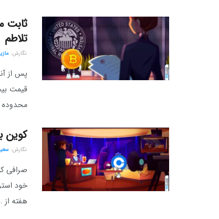
ثابت ما
تلاطم
نگارش:‌
مازی
پس از آنک
محدوده ۳۷۰۰۰ دلار ...
کوین بیس ۴ هفته در س
نگارش:‌
سعید
هفته از ..