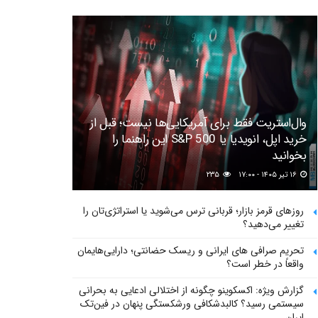
وال‌استریت فقط برای آمریکایی‌ها نیست؛ قبل از
خرید اپل، انویدیا یا S&P 500 این راهنما را
بخوانید
۱۶ تیر ۱۴۰۵ - ۱۷:۰۰
۲۳۵
روزهای قرمز بازار؛ قربانی ترس می‌شوید یا استراتژی‌تان را
تغییر می‌دهید؟
تحریم صرافی های ایرانی و ریسک حضانتی؛ دارایی‌هایمان
واقعاً در خطر است؟
گزارش ویژه: اکسکوینو چگونه از اختلالی ادعایی به بحرانی
سیستمی رسید؟ کالبدشکافی ورشکستگی پنهان در فین‌تک
ایران