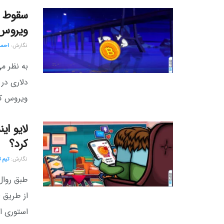
ویروس ک
نگارش:‌
احمد
دلاری در
ویروس کووید-۱۹ بازارهای اقتص
کرد؟
نگارش:‌
تیم 
از طریق ل
استوری از