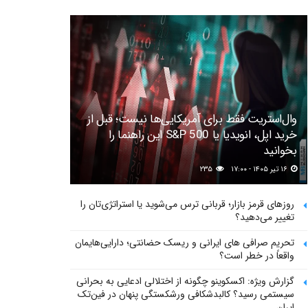
وال‌استریت فقط برای آمریکایی‌ها نیست؛ قبل از
خرید اپل، انویدیا یا S&P 500 این راهنما را
بخوانید
۱۶ تیر ۱۴۰۵ - ۱۷:۰۰
۲۳۵
روزهای قرمز بازار؛ قربانی ترس می‌شوید یا استراتژی‌تان را
تغییر می‌دهید؟
تحریم صرافی های ایرانی و ریسک حضانتی؛ دارایی‌هایمان
واقعاً در خطر است؟
گزارش ویژه: اکسکوینو چگونه از اختلالی ادعایی به بحرانی
سیستمی رسید؟ کالبدشکافی ورشکستگی پنهان در فین‌تک
ایران