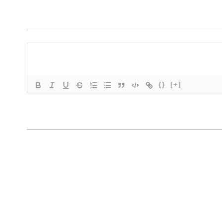
{}
[+]