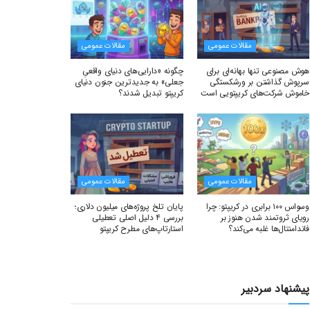
مقالات عمومی
مقالات عمومی
هوش مصنوعی تنها بهانه‌ای برای
چگونه «دارایی‌های دنیای واقعیِ
سرپوش گذاشتن بر ورشکستگی
جعلی» به جدیدترین جنون دنیای
خاموش شرکت‌های کریپتویی است
کریپتو تبدیل شدند؟
مقالات عمومی
مقالات عمومی
وسواس ۱۰۰ برابری در کریپتو: چرا
پایان تلخ پروژه‌های میلیون دلاری؛
رویای ثروتمند شدن هنوز بر
بررسی ۴ دلیل اصلی تعطیلی
فاندامنتال‌ها غلبه می‌کند؟
استارتاپ‌های مطرح کریپتو
پیشنهاد سردبیر