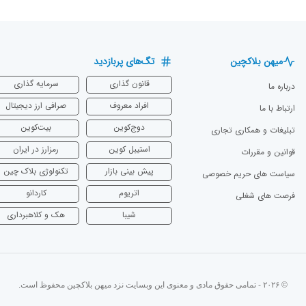
میهن بلاکچین
تگ‌های پربازدید
قانون گذاری
سرمایه‌ گذاری
درباره ما
افراد معروف
صرافی ارز دیجیتال
ارتباط با ما
دوج‌کوین
بیت‌کوین
تبلیغات و همکاری تجاری
استیبل کوین
رمزارز در ایران
قوانین و مقررات
پیش بینی بازار
تکنولوژی بلاک چین
سیاست های حریم خصوصی
اتریوم
‌کاردانو
فرصت های شغلی
شیبا
هک و کلاهبرداری
© ۲۰۲۶ - تمامی حقوق مادی و معنوی این وبسایت نزد میهن بلاکچین محفوظ است.