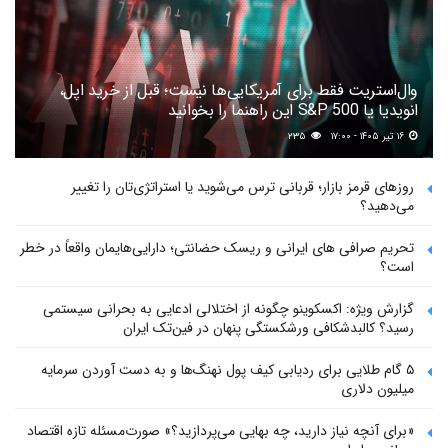
وال‌استریت فقط برای آمریکایی‌ها نیست؛ قبل از خرید اپل،
انویدیا یا S&P 500 این راهنما را بخوانید
۱۶ تیر ۱۴۰۵ - ۱۷:۰۰
۲۳۵
روزهای قرمز بازار؛ قربانی ترس می‌شوید یا استراتژی‌تان را تغییر
می‌دهید؟
تحریم صرافی های ایرانی و ریسک حضانتی؛ دارایی‌هایمان واقعاً در خطر
است؟
گزارش ویژه: اکسکوینو چگونه از اختلالی ادعایی به بحرانی سیستمی
رسید؟ کالبدشکافی ورشکستگی پنهان در فین‌تک ایران
۵ گام طلایی برای ردیابی کیف پول‌ نهنگ‌ها و به دست آوردن سرمایه
میلیون دلاری
«برای آنچه نیاز دارید، چه بهایی می‌پردازید؟» صورت‌مسئله تازه اقتصاد