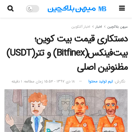
میهن بلاکچین
اخبار
اخبار آلتکوین
دستکاری قیمت بیت کوین؛
بیت‌فینکس(Bitfinex) و تتر(USDT)
مظنونین اصلی
نگارش:‌
تیم تولید محتوا
۱۸ دی ۱۳۹۷ - ۱۵:۵۴
زمان مطالعه: ۱ دقیقه