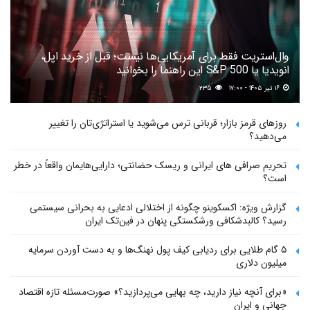
وال‌استریت فقط برای آمریکایی‌ها نیست؛ قبل از خرید اپل،
انویدیا یا S&P 500 این راهنما را بخوانید
۱۶ تیر ۱۴۰۵ - ۱۷:۰۰
۲۳۵
روزهای قرمز بازار؛ قربانی ترس می‌شوید یا استراتژی‌تان را تغییر
می‌دهید؟
تحریم صرافی های ایرانی و ریسک حضانتی؛ دارایی‌هایمان واقعاً در خطر
است؟
گزارش ویژه: اکسکوینو چگونه از اختلالی ادعایی به بحرانی سیستمی
رسید؟ کالبدشکافی ورشکستگی پنهان در فین‌تک ایران
۵ گام طلایی برای ردیابی کیف پول‌ نهنگ‌ها و به دست آوردن سرمایه
میلیون دلاری
«برای آنچه نیاز دارید، چه بهایی می‌پردازید؟» صورت‌مسئله تازه اقتصاد
جهانی و ایران