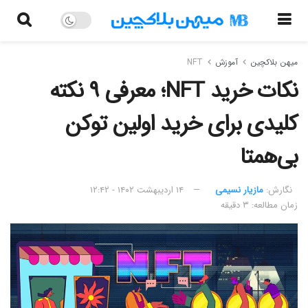
میهن بلاکچین
آموزش
NFT
نکات خرید NFT؛ معرفی ۹ نکته
کلیدی برای خرید اولین توکن
بی‌همتا
نگارش:‌
مازیار نسیمی
۱۴ اردیبهشت ۱۴۰۲ - ۱۲:۴۲
زمان مطالعه: ۳ دقیقه