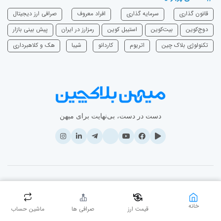
قانون گذاری
سرمایه‌ گذاری
افراد معروف
صرافی ارز دیجیتال
دوج‌کوین
بیت‌کوین
استیبل کوین
رمزارز در ایران
پیش بینی بازار
تکنولوژی بلاک چین
اتریوم
‌کاردانو
شیبا
هک و کلاهبرداری
دست در دست، بی‌نهایت برای میهن
© ۲۰۲۶ - تمامی حقوق مادی و معنوی این وبسایت نزد میهن بلاکچین محفوظ
است.
خانه
قیمت ارز
صرافی ها
ماشین حساب