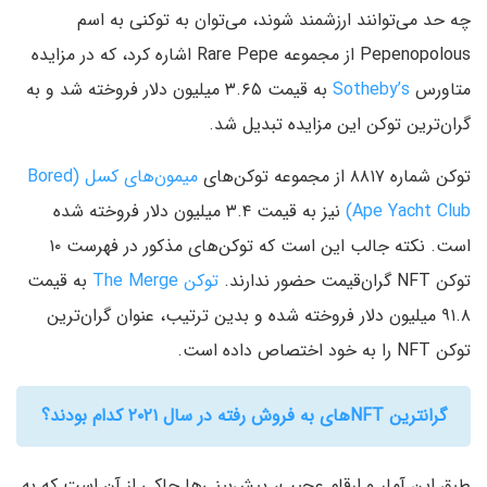
چه حد می‌توانند ارزشمند شوند، می‌توان به توکنی به اسم
Pepenopolous از مجموعه Rare Pepe اشاره کرد، که در مزایده
متاورس
Sotheby’s
به قیمت ۳.۶۵ میلیون دلار فروخته شد و به
گران‌ترین توکن این مزایده تبدیل شد.
توکن شماره ۸۸۱۷ از مجموعه توکن‌های
میمون‌های کسل (Bored
Ape Yacht Club)
نیز به قیمت ۳.۴ میلیون دلار فروخته شده
است. نکته جالب این است که توکن‌های مذکور در فهرست ۱۰
توکن NFT گران‌قیمت حضور ندارند.
توکن The Merge
به قیمت
۹۱.۸ میلیون دلار فروخته شده و بدین ترتیب، عنوان گران‌ترین
توکن NFT را به خود اختصاص داده است.
گرانترین NFTهای به فروش رفته در سال ۲۰۲۱ کدام بودند؟
طبق این آمار و ارقام عجیب، پیش‌بینی‌ها حاکی از آن است که به