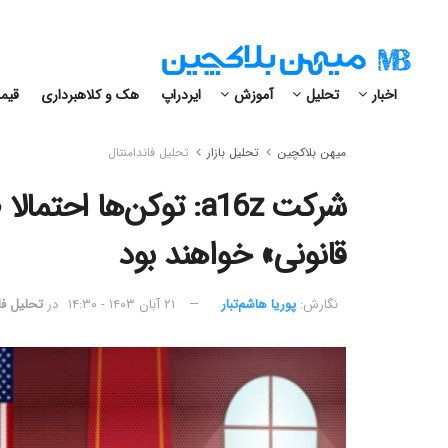
اخبار
تحلیل
آموزش
ایردراپ
هک و کلاهبرداری
قیمت
میهن بلاکچین
تحلیل بازار
تحلیل فاندامنتال
شرکت a16z: توکن‌ها 
قانونی» خواهند بود
نگارش:‌
پوریا هاشم‌تبار
۲۱ آبان ۱۴۰۳ - ۱۴:۳۰
در
تحلیل فا