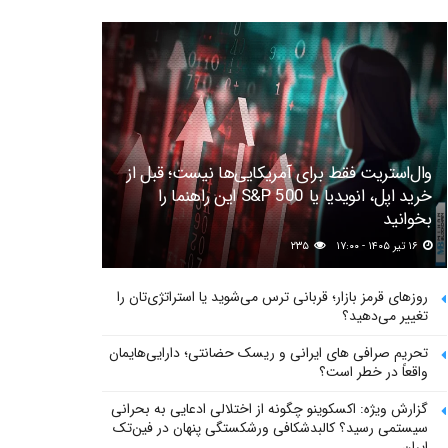
وال‌استریت فقط برای آمریکایی‌ها نیست؛ قبل از
خرید اپل، انویدیا یا S&P 500 این راهنما را
بخوانید
۱۶ تیر ۱۴۰۵ - ۱۷:۰۰
۲۳۵
روزهای قرمز بازار؛ قربانی ترس می‌شوید یا استراتژی‌تان را
تغییر می‌دهید؟
تحریم صرافی های ایرانی و ریسک حضانتی؛ دارایی‌هایمان
واقعاً در خطر است؟
گزارش ویژه: اکسکوینو چگونه از اختلالی ادعایی به بحرانی
سیستمی رسید؟ کالبدشکافی ورشکستگی پنهان در فین‌تک
ایران