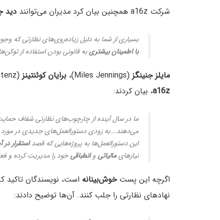
شرکت a16z همچنین بیان کرد مدیران می‌توانند
دید
ج
بسیاری از شما به دلیل زیاده‌روی‌های نظارتی که وجود 
با
اطمینان
بیشتری
به قانونی بودن استفاده از توکن‌ها 
مایلز
جنینگز
(Miles Jennings)،
برایان
کوئنتینز
(Brian Quintenz) و
a16z
، بیان کردند:
ما در سال آینده از چارچوب‌های نظارتی شفاف حمای
می‌دهند… به زودی دستورالعمل‌های جدیدی در مورد است
این دستورالعمل‌ها به پروژه‌هایی که قصد
استقرار
در
آ
نیازهای
مالیاتی
و
انطباقی
خود را مدیریت کرده و فع
اگرچه این پست
خوش‌بینانه
است، نویسندگان تاکید کرد
نهادهای نظارتی را جلب کنند. آن‌ها توضیح دادند: