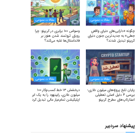
مقالات عمومی
مقالات عمومی
چگونه «دارایی‌های دنیای واقعیِ
وسواس ۱۰۰ برابری در کریپتو: چرا
جعلی» به جدیدترین جنون دنیای
رویای ثروتمند شدن هنوز بر
کریپتو تبدیل شدند؟
فاندامنتال‌ها غلبه می‌کند؟
مقالات عمومی
مقالات عمومی
پایان تلخ پروژه‌های میلیون دلاری؛
درخشش ۱۳ خط کسب‌وکار ۱۰۰
بررسی ۴ دلیل اصلی تعطیلی
میلیون دلاری، رابینهود را به یک ابر
استارتاپ‌های مطرح کریپتو
اپلیکیشن تمام‌عیار مالی تبدیل کرد
پیشنهاد سردبیر