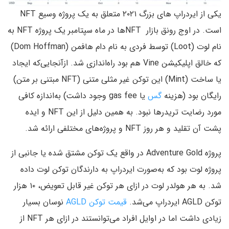
یکی از ایردراپ های بزرگ ۲۰۲۱ متعلق به یک پروژه وسیع NFT
است. در اوج رونق بازار NFTها در ماه سپتامبر یک پروژه NFT به
نام لوت (Loot) توسط فردی به نام دام هافمن (Dom Hoffman)
که خالق اپلیکیشن Vine هم بود راه‌اندازی شد. ازآنجایی‌که ایجاد
یا ساخت (Mint) این توکن غیر مثلی متنی (NFT مبتنی بر متن)
رایگان بود (هزینه
گس
یا gas fee وجود داشت) به‌اندازه کافی
مورد رضایت تریدرها نبود. به همین دلیل از این NFT و ایده
پشت آن تقلید و هر روز NFT و پروژه‌های مختلفی ارائه شد.
پروژه Adventure Gold در واقع یک توکن مشتق شده یا جانبی از
پروژه لوت بود که به‌صورت ایردراپ به دارندگان توکن لوت داده
شد. به هر هولدر لوت در ازای هر توکن غیر قابل تعویض، ۱۰ هزار
توکن AGLD ایردراپ می‌شد.
قیمت توکن AGLD
نوسان بسیار
زیادی داشت اما در اوایل افراد می‌توانستند در ازای هر NFT از