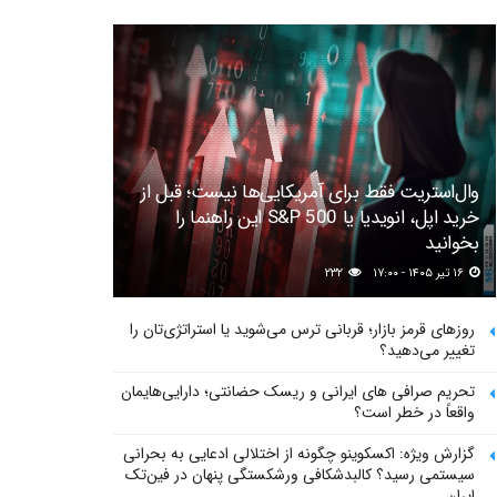
وال‌استریت فقط برای آمریکایی‌ها نیست؛ قبل از
خرید اپل، انویدیا یا S&P 500 این راهنما را
بخوانید
۱۶ تیر ۱۴۰۵ - ۱۷:۰۰
۲۳۲
روزهای قرمز بازار؛ قربانی ترس می‌شوید یا استراتژی‌تان را
تغییر می‌دهید؟
تحریم صرافی های ایرانی و ریسک حضانتی؛ دارایی‌هایمان
واقعاً در خطر است؟
گزارش ویژه: اکسکوینو چگونه از اختلالی ادعایی به بحرانی
سیستمی رسید؟ کالبدشکافی ورشکستگی پنهان در فین‌تک
ایران