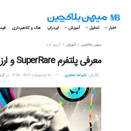
اخبار
تحلیل
آموزش
ایردراپ
هک و کلاهبرداری
قیمت
میهن بلاکچین
آموزش
کریپتو کده
معرفی پلتفرم SuperRare و ارز RARE؛ بازار خرید و فروش NFT
نگارش:‌
علیرضا جعفری
۱۸ اردیبهشت ۱۴۰۲ - ۱۴:۱۵
در
کری