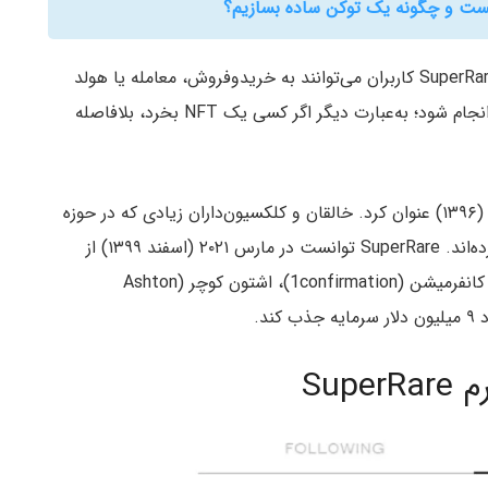
بعد از لیست‌شدن یا ساخته شدن توکن‌های یکتا در SuperRare کاربران می‌توانند به خریدو‌فروش، معامله یا هولد
این آثار بپردازند. عملیات خریدو‌فروش می‌تواند پیاپی انجام شود؛ به‌عبارت دیگر اگر کسی یک NFT بخرد، بلافاصله
شاید بتوان ایده شکل‌گیری SuperRare را در سال ۲۰۱۷ (۱۳۹۶) عنوان کرد. خالقان و کلکسیون‌داران زیادی که در حوزه
هنرهای دیجیتال فعال هستند، از این پروژه استقبال کرده‌اند. SuperRare توانست در مارس ۲۰۲۱ (اسفند ۱۳۹۹) از
طرف شرکت‌هایی مانند ولوت سی (Velvet Sea)، وان کانفرمیشن (1confirmation)، اشتون کوچر (Ashton
Sup