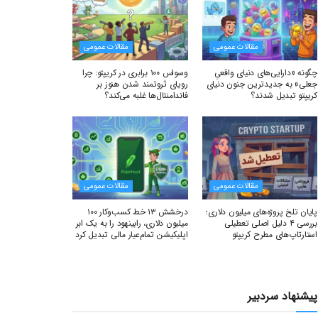
مقالات عمومی
مقالات عمومی
چگونه «دارایی‌های دنیای واقعیِ
وسواس ۱۰۰ برابری در کریپتو: چرا
جعلی» به جدیدترین جنون دنیای
رویای ثروتمند شدن هنوز بر
کریپتو تبدیل شدند؟
فاندامنتال‌ها غلبه می‌کند؟
مقالات عمومی
مقالات عمومی
پایان تلخ پروژه‌های میلیون دلاری؛
درخشش ۱۳ خط کسب‌وکار ۱۰۰
بررسی ۴ دلیل اصلی تعطیلی
میلیون دلاری، رابینهود را به یک ابر
استارتاپ‌های مطرح کریپتو
اپلیکیشن تمام‌عیار مالی تبدیل کرد
پیشنهاد سردبیر