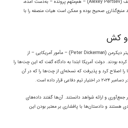
پیام‌های کلیدی تلگرام را که از تلفن همراه الکسی پرتسف (Alexey Pertsev) – هم‌متهم پرونده – به‌دست آمده،
 فاقد منبع‌گذاری صحیح بوده و ممکن است هیات منصفه را با
دو کش
این اختلاف‌نظر مربوط به محتوای چت‌هایی است که پیتر دیکرمن (Peter Dickerman) – مأمور آمریکایی – از
ده بودند. دولت آمریکا ابتدا به دادگاه گفت که این چت‌ها را
ه این ادعا را اصلاح کرد و پذیرفت که نسخه‌ای از چت‌ها را که در آن
 قرار داده است.
 جمع‌آوری و ارائه شواهد دانستند. آن‌ها گفتند داده‌های
 توسط دولت فاقد متادیتای (Metadata) کلیدی هستند و دادستان‌ها با پافشاری بر معتبر بودن این