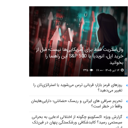
وال‌استریت فقط برای آمریکایی‌ها نیست؛ قبل از
خرید اپل، انویدیا یا S&P 500 این راهنما را
بخوانید
۱۶ تیر ۱۴۰۵ - ۱۷:۰۰
۲۳۵
روزهای قرمز بازار؛ قربانی ترس می‌شوید یا استراتژی‌تان را
تغییر می‌دهید؟
تحریم صرافی های ایرانی و ریسک حضانتی؛ دارایی‌هایمان
واقعاً در خطر است؟
گزارش ویژه: اکسکوینو چگونه از اختلالی ادعایی به بحرانی
سیستمی رسید؟ کالبدشکافی ورشکستگی پنهان در فین‌تک
ایران