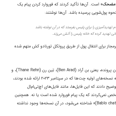
مضحک
» است. آن‌ها تأکید کردند که فوروارد کردن پیام یک
 نحوه پول‌شویی پرسیده باشد. آن‌ها نوشتند:
ام تهدیدآمیزی را برای پلیس بفرستد که در آن نوشته باشد
انی تهدید کرده که خانه پلیس را آتش می‌زند.
رمجاز برای انتقال پول از طریق پروتکل تورنادو کش متهم شده
در نامه‌ای که روز شنبه در نیویورک ثبت شد، سه دادستان پرونده، یعنی بن آراد (Ben Arad)، تِین رن (Thane Rehn)، و
بنجامین جیانفورتی (Benjamin Gianforti)، پذیرفتند که نسخه‌های اولیه چت‌ها که در سپتامبر ۲۰۲۳ ارائه شده بودند،
Plainte) بوده‌اند. آن‌ها توضیح دادند که این فایل‌ها، مانند فایل‌های اچ‌تی‌ام‌ال
، مشخص نمی‌کردند که یک پیام فوروارد شده است یا نه. همچنین
اضافه کردند که چت مورد بحث که به نام «چت بابلو (Bablo chat)» شناخته می‌شود، در آن نسخه‌ها وجود نداشته