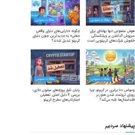
مقالات عمومی
مقالات عمومی
هوش مصنوعی تنها بهانه‌ای برای
چگونه «دارایی‌های دنیای واقعیِ
سرپوش گذاشتن بر ورشکستگی
جعلی» به جدیدترین جنون دنیای
خاموش شرکت‌های کریپتویی است
کریپتو تبدیل شدند؟
مقالات عمومی
مقالات عمومی
وسواس ۱۰۰ برابری در کریپتو: چرا
پایان تلخ پروژه‌های میلیون دلاری؛
رویای ثروتمند شدن هنوز بر
بررسی ۴ دلیل اصلی تعطیلی
فاندامنتال‌ها غلبه می‌کند؟
استارتاپ‌های مطرح کریپتو
پیشنهاد سردبیر